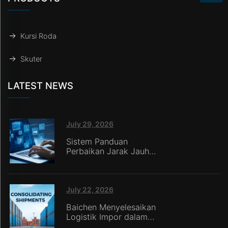
Kursi Roda
Skuter
LATEST NEWS
July 29, 2026
Sistem Panduan
Perbaikan Jarak Jauh
Baichen Diterapkan di
Italia, Memungkinkan
Penjual Ritel Daring
tanpa Tim Layanan
July 22, 2026
Internal Memberikan
Baichen Menyelesaikan
Dukungan Purna-Jual
Logistik Impor dalam
yang Mulus
Jumlah Kecil untuk