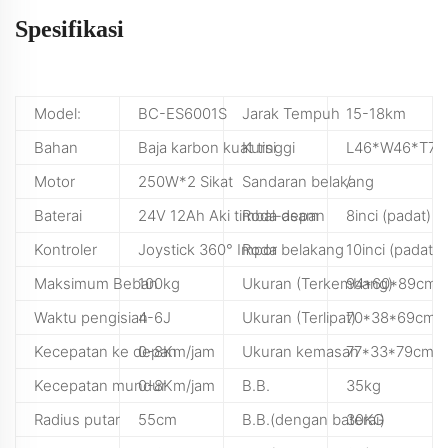
Spesifikasi
Model:
BC-ES6001S
Jarak Tempuh
15-18km
Bahan
Baja karbon kuat tinggi
Kursi
L46*W46*T7c
Motor
250W*2 Sikat
Sandaran belakang
/
Baterai
24V 12Ah Aki timbal-asam
Roda depan
8inci (padat)
Kontroler
Joystick 360° Impor
Roda belakang
10inci (padat)
Maksimum Beban
100kg
Ukuran (Terkembang)
94*60*89cm
Waktu pengisian
4-6J
Ukuran (Terlipat)
70*38*69cm
Kecepatan ke depan
0-8Km/jam
Ukuran kemasan
77*33*79cm
Kecepatan mundur
0-8Km/jam
B.B.
35kg
Radius putar
55cm
B.B.(dengan baterai)
30KG