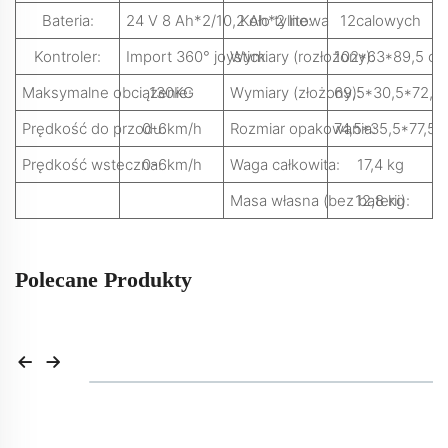
Bateria:
24 V 8 Ah*2/10,2 Ah*2 litowa
Koło tylne:
12calowych
Kontroler:
Import 360° joystick
Wymiary (rozłożony):
102*63*89,5 c
Maksymalne obciążenie:
130KG
Wymiary (złożony):
69,5*30,5*72,5
Prędkość do przodu:
0-6km/h
Rozmiar opakowania:
74,5*35,5*77,5 
Prędkość wsteczna:
0-6km/h
Waga całkowita:
17,4 kg
Masa własna (bez baterii):
12,8 kg
Polecane Produkty