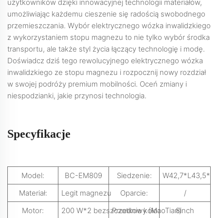
użytkowników dzięki innowacyjnej technologii materiałów,
umożliwiając każdemu cieszenie się radością swobodnego
przemieszczania. Wybór elektrycznego wózka inwalidzkiego
z wykorzystaniem stopu magnezu to nie tylko wybór środka
transportu, ale także styl życia łączący technologię i modę.
Doświadcz dziś tego rewolucyjnego elektrycznego wózka
inwalidzkiego ze stopu magnezu i rozpocznij nowy rozdział
w swojej podróży premium mobilności. Oceń zmiany i
niespodzianki, jakie przynosi technologia.
Specyfikacje
Model:
BC-EM809
Siedzenie:
W42,7*L43,5*T
Materiał:
Legit magnezu
Oparcie:
/
Motor:
200 W*2 bezszczotkowy (MaoTian)
Przednie koło:
8inch