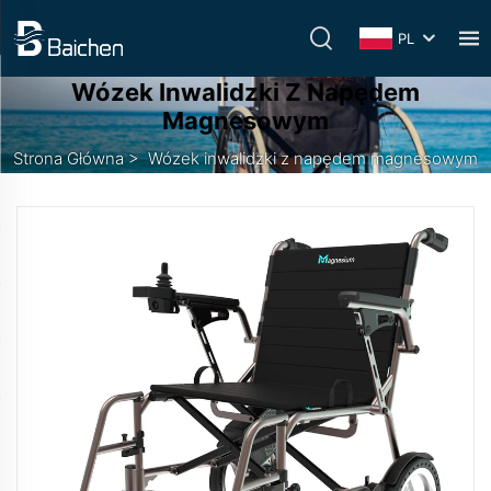
PL
Wózek Inwalidzki Z Napędem
Magnesowym
Strona Główna
>
Wózek inwalidzki z napędem magnesowym