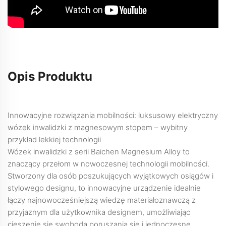
Opis Produktu
Innowacyjne rozwiązania mobilności: luksusowy elektryczny
wózek inwalidzki z magnesowym stopem – wybitny
przykład lekkiej technologii
Wózek inwalidzki z serii Baichen Magnesium Alloy to
znaczący przełom w nowoczesnej technologii mobilności.
Stworzony dla osób poszukujących wyjątkowych osiągów i
stylowego designu, to innowacyjne urządzenie idealnie
łączy najnowocześniejszą wiedzę materiałoznawczą z
przyjaznym dla użytkownika designem, umożliwiając
cieszenie się swobodą poruszania się i jednoczesne