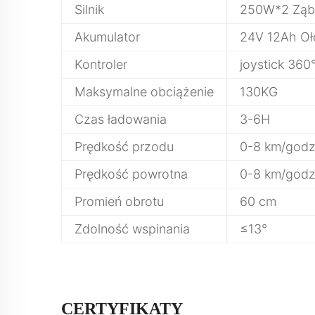
Silnik
250W*2 Ząb
Akumulator
24V 12Ah O
Kontroler
joystick 360
Maksymalne obciążenie
130KG
Czas ładowania
3-6H
Prędkość przodu
0-8 km/godz
Prędkość powrotna
0-8 km/godz
Promień obrotu
60 cm
Zdolność wspinania
≤13°
CERTYFIKATY