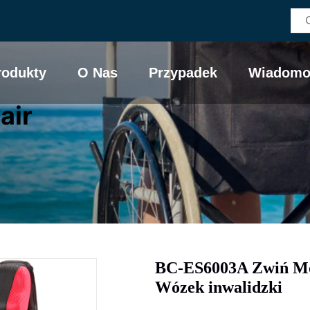
rodukty
O Nas
Przypadek
Wiadomo
air
BC-ES6003A Zwiń Mo
Wózek inwalidzki