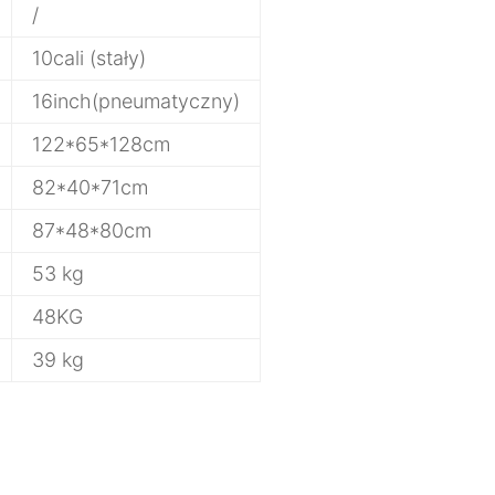
/
10cali (stały)
16inch(pneumatyczny)
122*65*128cm
82*40*71cm
87*48*80cm
53 kg
48KG
39 kg