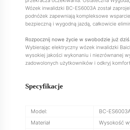
przekracza oczekiwania. Ostateczna Wygod
Wózek inwalidzki BC-ES6003A został zaprojek
podnóżek zapewniają kompleksowe wsparcie i
bezpieczną i wygodną jazdą, całkowicie elimi
Rozpocznij nowe życie w swobodzie już dziś
Wybierając elektryczny wózek inwalidzki Ba
wysokiej jakości wykonaniu i niezrównanej wy
zadowolonych użytkowników i odkryj komfort 
Specyfikacje
Model:
BC-ES6003
Materiał
Wysokość wy