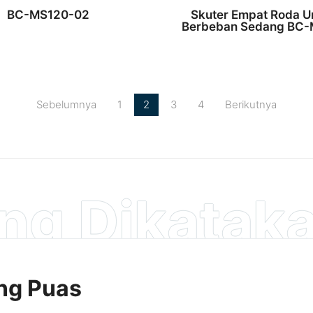
BC-MS120-02
Skuter Empat Roda 
Berbeban Sedang BC
Sebelumnya
1
2
3
4
Berikutnya
ng Dikataka
Kami
ang Puas