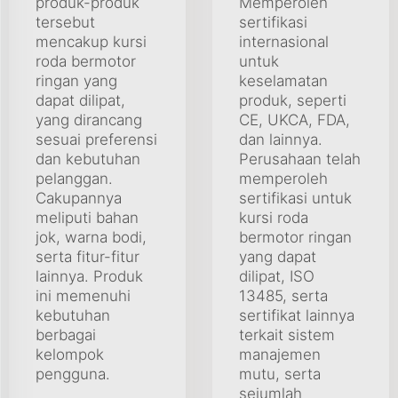
produk-produk
Memperoleh
tersebut
sertifikasi
mencakup kursi
internasional
roda bermotor
untuk
ringan yang
keselamatan
dapat dilipat,
produk, seperti
yang dirancang
CE, UKCA, FDA,
sesuai preferensi
dan lainnya.
dan kebutuhan
Perusahaan telah
pelanggan.
memperoleh
Cakupannya
sertifikasi untuk
meliputi bahan
kursi roda
jok, warna bodi,
bermotor ringan
serta fitur-fitur
yang dapat
lainnya. Produk
dilipat, ISO
ini memenuhi
13485, serta
kebutuhan
sertifikat lainnya
berbagai
terkait sistem
kelompok
manajemen
pengguna.
mutu, serta
sejumlah