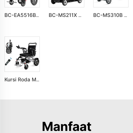
BC-EA5516B Kursi Roda Listrik Ringan dengan Kontrol Jarak Jauh untuk Penyandang Disabilitas
BC-MS211X Kursi Roda Listrik Lipat Ringan untuk Lansia dan Disabilitas
BC-MS310B Desain Baru Premium Skuter Mobilitas 4 Roda Ultra-Ringan untuk Lansia
Kursi Roda Motor Ringan BC-EA7000F dengan Motor Kuat 600W
Manfaat