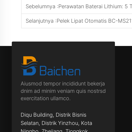
Sebelumnya :
Perawatan Baterai Lithium: 5
Selanjutnya :
Pelek Lipat Otomatis BC-MS211FA
Aiusmod tempor incididunt bekerja
dnim ad minim veniam quis nostrsd
exercitation ullamco.
Diqu Building, Distrik Bisnis
Selatan, Distrik Yinzhou, Kota
Ningbo, Zhejiang, Tiongkok