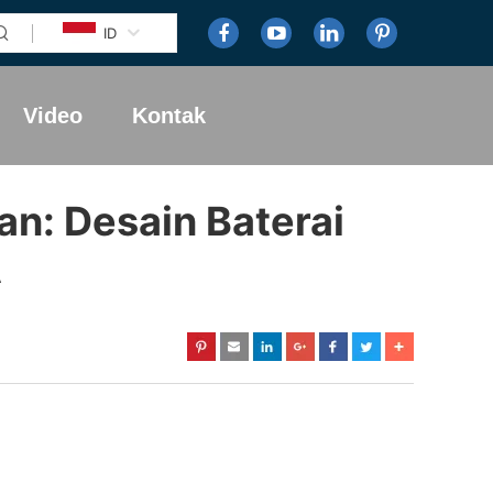
ID
Video
Kontak
n: Desain Baterai
A