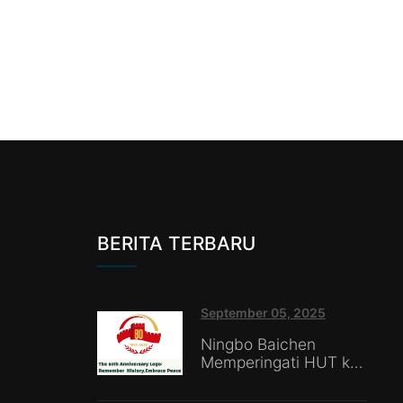
BERITA TERBARU
September 05, 2025
Ningbo Baichen
Memperingati HUT ke-
80 Kemenangan
Perang Perlawanan