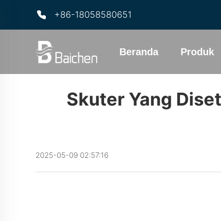
+86-18058580651
Beranda
Produk
Skuter Yang Dise
2025-05-09 02:57:16