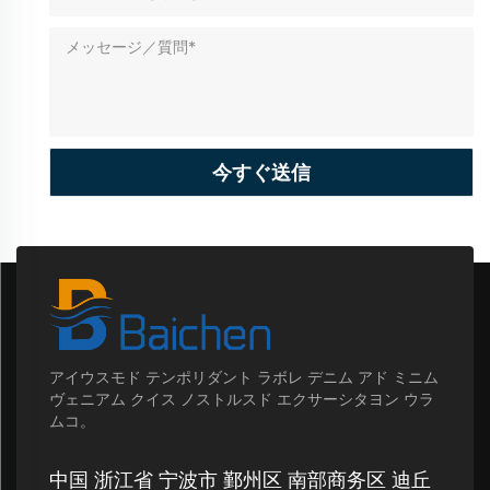
今すぐ送信
アイウスモド テンポリダント ラボレ デニム アド ミニム
ヴェニアム クイス ノストルスド エクサーシタヨン ウラ
ムコ。
中国 浙江省 宁波市 鄞州区 南部商务区 迪丘