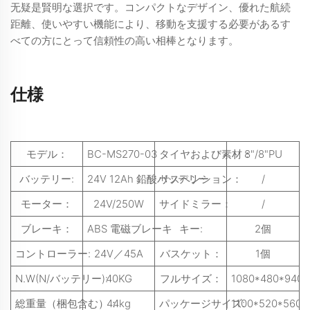
无疑是賢明な選択です。コンパクトなデザイン、優れた航続
距離、使いやすい機能により、移動を支援する必要があるす
べての方にとって信頼性の高い相棒となります。
仕様
モデル：
BC-MS270-03
タイヤおよび素材：
8"/8"PU
バッテリー:
24V 12Ah 鉛酸バッテリー
サスペンション：
/
モーター：
24V/250W
サイドミラー：
/
ブレーキ：
ABS 電磁ブレーキ
キー:
2個
コントローラー:
24V／45A
バスケット：
1個
N.W(N/バッテリー):
40KG
フルサイズ：
1080*480*940
総重量（梱包含む）：
44kg
パッケージサイズ:
1100*520*560