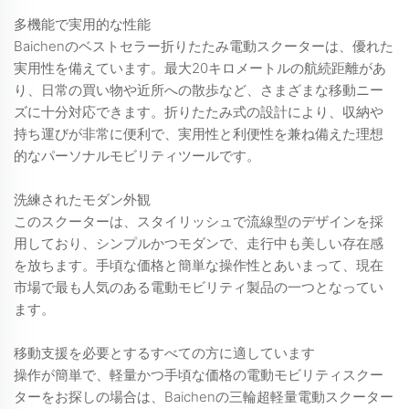
多機能で実用的な性能
Baichenのベストセラー折りたたみ電動スクーターは、優れた
実用性を備えています。最大20キロメートルの航続距離があ
り、日常の買い物や近所への散歩など、さまざまな移動ニー
ズに十分対応できます。折りたたみ式の設計により、収納や
持ち運びが非常に便利で、実用性と利便性を兼ね備えた理想
的なパーソナルモビリティツールです。
洗練されたモダン外観
このスクーターは、スタイリッシュで流線型のデザインを採
用しており、シンプルかつモダンで、走行中も美しい存在感
を放ちます。手頃な価格と簡単な操作性とあいまって、現在
市場で最も人気のある電動モビリティ製品の一つとなってい
ます。
移動支援を必要とするすべての方に適しています
操作が簡単で、軽量かつ手頃な価格の電動モビリティスクー
ターをお探しの場合は、Baichenの三輪超軽量電動スクーター