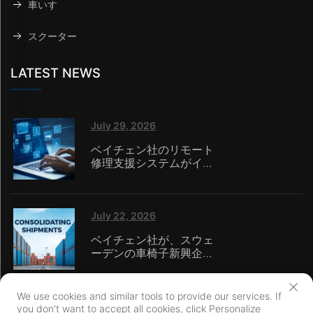
車いす
スクーター
LATEST NEWS
July 29, 2026
ベイチェン社のリモート
修理支援システムがイタ
リアに導入され、自社サ
ービスチームを持たない
オンライン小売業者がシ
ームレスなアフターサー
July 22, 2026
ビスを提供可能に
ベイチェン社が、スウェ
ーデンの車椅子新興企業
向けに一括輸送および通
関代行サービスを活用
し、少量輸入の物流課題
We use cookies and similar tools to provide our services. If
を解決
you don't want to accept all cookies, click Personalize