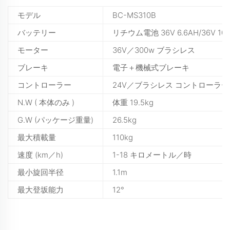
モデル
BC-MS310B
バッテリー
リチウム電池 36V 6.6AH/36V 10
モーター
36V／300w ブラシレス
ブレーキ
電子＋機械式ブレーキ
コントローラー
24V／ブラシレス コントローラー
N.W ( 本体のみ )
体重 19.5kg
G.W (パッケージ重量)
26.5kg
最大積載量
110kg
速度 (km／h)
1-18 キロメートル／時
最小旋回半径
1.1m
最大登坂能力
12°