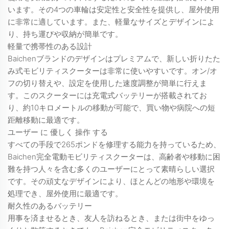
います。その4つの車輪は安定性と安全性を提供し、屋外使用
に非常に適しています。また、軽量なサイズとデザインによ
り、持ち運びや収納が簡単です。
軽量で携帯性のある設計
Baichenブランドのデザインはプレミアムで、新しい折りたた
み式モビリティスクーターは非常に使いやすいです。オン/オ
フの切り替えや、設定を使用した速度調整が簡単に行えま
す。このスクーターには充電式バッテリーが搭載されてお
り、約10キロメートルの移動が可能で、買い物や病院への短
距離移動に最適です。
ユーザー に 優しく 操作 する
すべての手段で265ポンドを修理する能力を持っているため、
Baichen完全電動モビリティスクーターは、高齢者や移動に困
難を持つ人々を含む多くのユーザーにとって素晴らしい選択
です。その頑丈なデザインにより、ほとんどの地形や環境を
処理でき、屋外使用に最適です。
耐久性のあるバッテリー
用事を済ませるとき、友人を訪ねるとき、または街中をゆっ