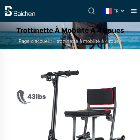
FR
Trottinette À Mobilité À 4 Roues
Page d'accueil
>
trottinette à mobilité à 4 roues