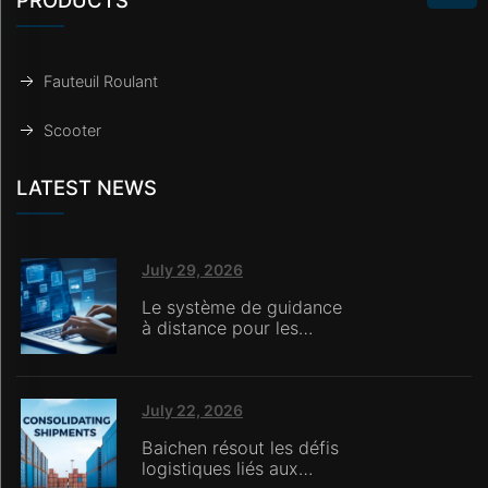
Fauteuil Roulant
Scooter
LATEST NEWS
July 29, 2026
Le système de guidance
à distance pour les
réparations de Baichen
est déployé en Italie,
permettant aux
détaillants en ligne sans
July 22, 2026
équipes de service
Baichen résout les défis
internes d’assurer un
logistiques liés aux
soutien après-vente