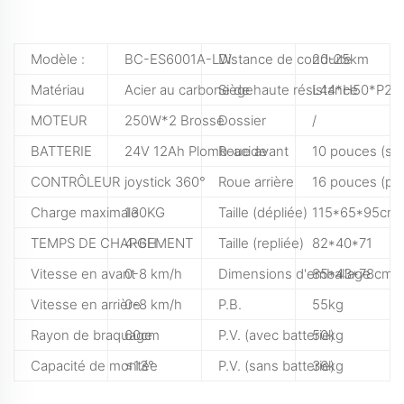
Modèle :
BC-ES6001A-LW
Distance de conduite
20-25km
Matériau
Acier au carbone de haute résistance
Siège
L44*H50*P2c
MOTEUR
250W*2 Brosse
Dossier
/
BATTERIE
24V 12Ah Plomb-acide
Roue avant
10 pouces (sol
CONTRÔLEUR
joystick 360°
Roue arrière
16 pouces (pn
Charge maximale
130KG
Taille (dépliée)
115*65*95cm
TEMPS DE CHARGEMENT
4-6H
Taille (repliée)
82*40*71
Vitesse en avant
0-8 km/h
Dimensions d'emballage
85*43*78cm
Vitesse en arrière
0-8 km/h
P.B.
55kg
Rayon de braquage
60cm
P.V. (avec batterie)
50kg
Capacité de montée
≤13°
P.V. (sans batterie)
36kg