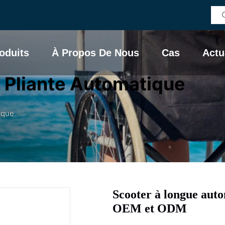
oduits
À Propos De Nous
Cas
Actu
é Pliante Automatique
tique
Scooter à longue aut
OEM et ODM