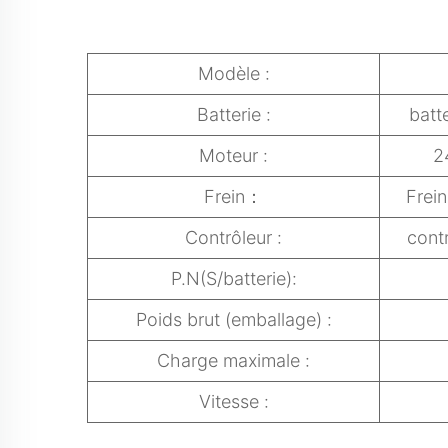
Modèle :
Batterie :
batt
Moteur :
2
Frein：
Frei
Contrôleur :
contr
P.N(S/batterie):
Poids brut (emballage) :
Charge maximale :
Vitesse :