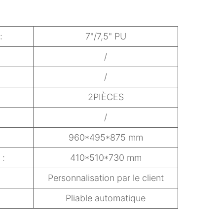
:
7"/7,5" PU
/
/
2PIÈCES
/
960*495*875 mm
 :
410*510*730 mm
Personnalisation par le client
Pliable automatique