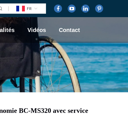
FR
alités
Vidéos
Contact
onomie BC-MS320 avec service