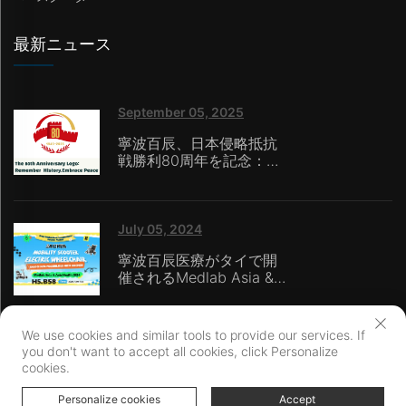
最新ニュース
September 05, 2025
寧波百辰、日本侵略抵抗
戦勝利80周年を記念：技
術で歴史を称え、革新で
未来を強化
July 05, 2024
寧波百辰医療がタイで開
催されるMedlab Asia &
Asia Health 2024で先進
の移動手段ソリューショ
ンを発表
We use cookies and similar tools to provide our services. If
you don't want to accept all cookies, click Personalize
cookies.
著作権 © 宁波 Baichen メディカルデバイス Co., LTD. すべての権利予約
Personalize cookies
プライバシーポリシー
Accept