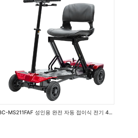
BC-MS211FAF 성인용 완전 자동 접이식 전기 4륜 이동 스쿠터