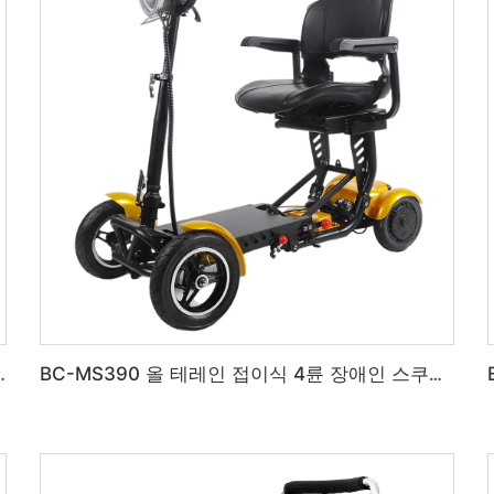
래식 이동 스쿠터 (노인용)
BC-MS390 올 테레인 접이식 4륜 장애인 스쿠터 (노인용)