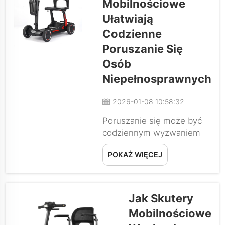
Mobilnościowe
lub samolotem, co jego
Ułatwiają
wydajność na drodze.
Nieskładany, sztywny
Codzienne
skuter może być...
Poruszanie Się
Osób
Niepełnosprawnych
2026-01-08 10:58:32
Poruszanie się może być
codziennym wyzwaniem
dla osób z
POKAŻ WIĘCEJ
niepełnosprawnością
ruchową; niektórzy nie są
w stanie pokonywać
długich odległości pieszo,
Jak Skutery
szybko męczą się podczas
Mobilnościowe
chodzenia po krótkich