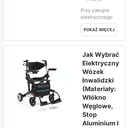
Przy zakupie
elektrycznego
wózka
POKAŻ WIĘCEJ
inwalidzkiego lub
skutera
mobilnościowego
głównym
Jak Wybrać
czynnikiem
Elektryczny
rozważanym
Wózek
przez większość
kupujących jest
Inwalidzki
materiał ramy lub
(materiały:
akumulator.
Włókno
Jednak materiał
Węglowe,
opon również
odgrywa
Stop
kluczową rolę:
Aluminium I
wpływa na opór