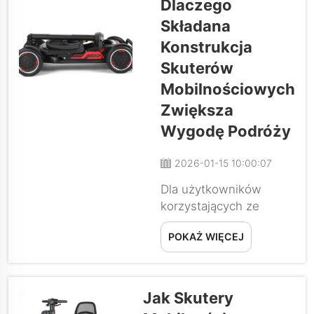
Dlaczego
przechowywania
Składana
elektrycznego wózka
Konstrukcja
inwalidzkiego to często
pomijana zaleta, którą
Skuterów
można uzyskać dzięki
Mobilnościowych
nowoczesnym
Zwiększa
konstrukcjom
Wygodę Podróży
elektrycznych wózków
inwalidzkich, część...
2026-01-15 10:00:07
Dla użytkowników
korzystających ze
skutera
POKAŻ WIĘCEJ
mobilnościowego w
codziennych podróżach
równie ważne jest, aby
móc przewozić skuter
Jak Skutery
samochodem, metrem