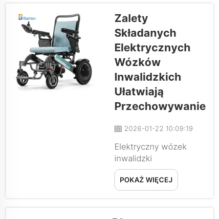
którego nie można
sobie pozwolić.
Zalety
Rzeczywistość jednak
Składanych
się zmieniła. Nowe
Elektrycznych
trendy w technologii
baterii, materiałach
Wózków
konstrukcyjnych ramy
Inwalidzkich
oraz projektowaniu
Ułatwiają
powodują obniżenie
Przechowywanie
cen przy jednoczesnym
poprawieniu wydajności
2026-01-22 10:09:19
i niezawodności...
Elektryczny wózek
inwalidzki
zrewolucjonizował
POKAŻ WIĘCEJ
mobilność osób
pozbawionych siły lub
wytrzymałości. Jednak
łatwość