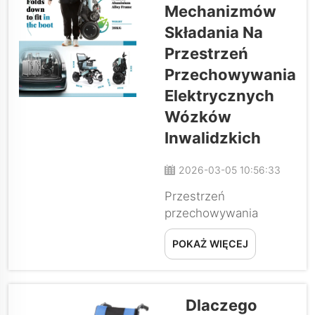
Mechanizmów
konserwacja.
Składania Na
Jednak nie
wszystkie wózki
Przestrzeń
wymagają tego
Przechowywania
samego rodzaju
Elektrycznych
konserwacji.
Wózków
Materiał ramy —
stal, aluminium,
Inwalidzkich
włókno węglowe
lub magnez — oraz
2026-03-05 10:56:33
inne elementy
Przestrzeń
wpływają na
przechowywania
sposób ich
stanowi ukrytą
obsługi...
POKAŻ WIĘCEJ
ograniczającą czynnik
dla użytkowników
elektrycznych wózków
inwalidzkich. Wózek
Dlaczego
nie składający się,