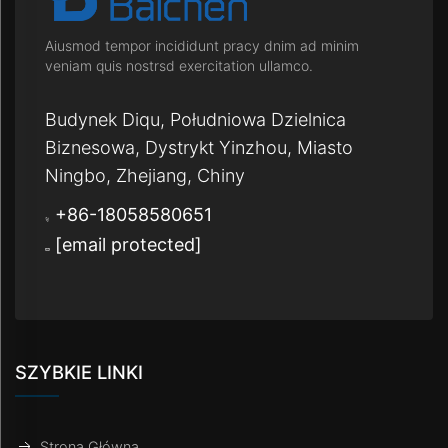
tylko umożliwiał
poruszanie się, ale
Aiusmod tempor incididunt pracy dnim ad minim
także przekształcał
veniam quis nostrsd exercitation ullamco.
je w wyjątkowe
doświadczenie. W
Budynek Diqu, Południowa Dzielnica
końcu to detale...
Biznesowa, Dystrykt Yinzhou, Miasto
Ningbo, Zhejiang, Chiny
+86-18058580651
[email protected]
SZYBKIE LINKI
Strona Główna