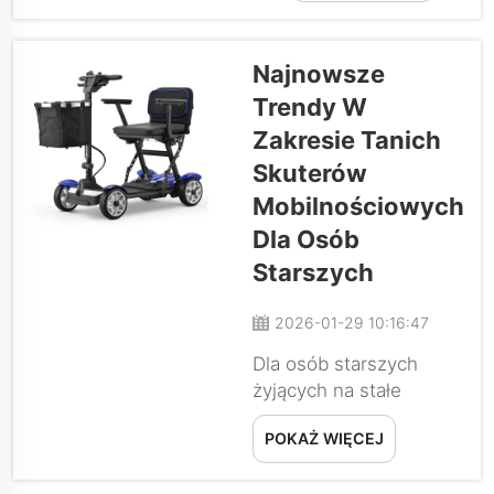
korzystających z
elektrycznego
wózka
Najnowsze
inwalidzkiego,
Trendy W
ponieważ często
Zakresie Tanich
decyduje on o tym,
czy osoba ta
Skuterów
pozostanie w
Mobilnościowych
domu, czy będzie
Dla Osób
mogła wyjść na
Starszych
zewnątrz. Ciężki i
niewygodny wózek
2026-01-29 10:16:47
trudno umieścić w
samochodzie, nie
Dla osób starszych
da się go wnieść
żyjących na stałe
po schodach i...
dochody skutery
POKAŻ WIĘCEJ
mobilnościowe mogą
wydawać się luksusem,