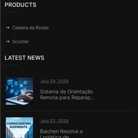
PRODUCTS
Cadeira de Rodas
Scooter
LATEST NEWS
July 29, 2026
Sistema de Orientação
Remota para Reparação
da Baichen
Implementado na Itália,
Permitindo que
Varejistas Online sem
July 22, 2026
Equipes Internas de
Baichen Resolve a
Serviço Ofereçam
Logística de