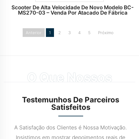
Scooter De Alta Velocidade De Novo Modelo BC-
MS270-03 – Venda Por Atacado De Fábrica
Anterior
1
2
3
4
5
Próximo
O Que Nossos
Parceiros Dizem
Testemunhos De Parceiros
Satisfeitos
A Satisfação dos Clientes é Nossa Motivação.
Insistimos em mostrar depoimentos reais de