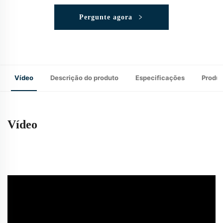
Pergunte agora
Vídeo
Descrição do produto
Especificações
Produ
Vídeo