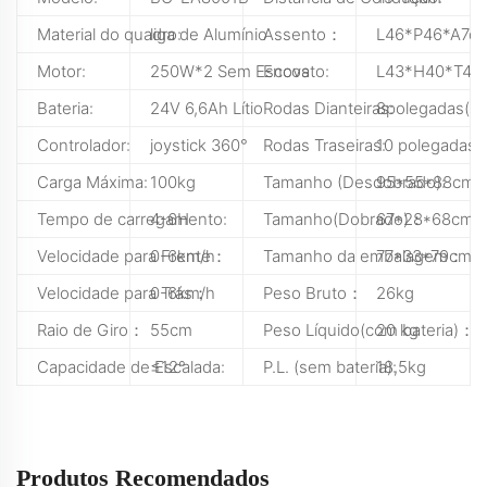
Material do quadro:
liga de Alumínio
Assento：
L46*P46*A7c
Motor:
250W*2 Sem Escova
Encosto:
L43*H40*T4c
Bateria:
24V 6,6Ah Lítio
Rodas Dianteiras:
8polegadas(sól
Controlador:
joystick 360°
Rodas Traseiras:
10 polegadas (
Carga Máxima:
100kg
Tamanho (Desdobrado):
95*55*88cm
Tempo de carregamento:
4-6H
Tamanho(Dobrado)：
67*28*68cm
Velocidade para Frente：
0-6km/h
Tamanho da embalagem：
77*33*79cm
Velocidade para Trás：
0-6km/h
Peso Bruto：
26kg
Raio de Giro：
55cm
Peso Líquido(com bateria)：
20 kg
Capacidade de Escalada:
≤12°
P.L. (sem bateria):
18,5kg
Produtos Recomendados