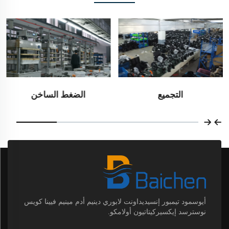
التجميع
الضغط الساخن
أيوسمود تيمبور إنسيديداونت لابوري دينيم أدم مينيم فيينا كويس
نوسترسد إيكسيركيتاتيون أولامكو.