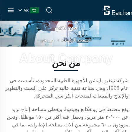
AR
من نحن
الصفحة الرئيسية
>
من نحن
من نحن
شركة نينغبو بايتشن للأجهزة الطبية المحدودة، تأسست في
عام 1998، وهي صناعة تقنية عالية تركز على البحث والتطوير
والإنتاج والمبيعات لمنتجات الكراسي المتحركة.
يقع مصنعنا في يونغكانغ بجينهوا، ويغطي مساحة إنتاج تزيد
عن ٢٠٬٠٠٠ متر مربع، ويعمل فيه أكثر من ١٥٠ موظفًا. ونحن
مزودون بـ ٦٠ مجموعة من آلات معالجة الإطارات، بما في