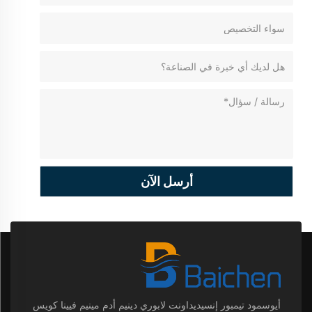
أرسل الآن
أيوسمود تيمبور إنسيديداونت لابوري دينيم أدم مينيم فيينا كويس