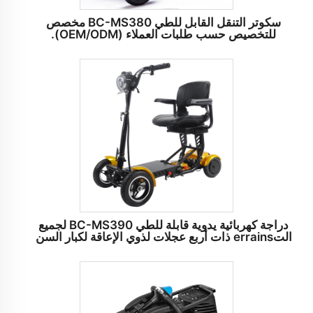
سكوتر التنقل القابل للطي BC-MS380 مخصص
للتخصيص حسب طلبات العملاء (OEM/ODM).
دراجة كهربائية يدوية قابلة للطي BC-MS390 لجميع
التerrains ذات أربع عجلات لذوي الإعاقة لكبار السن