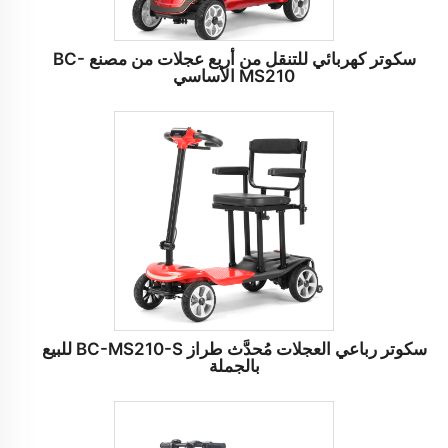
سكوتر كهربائي للتنقل من أربع عجلات من مصنع BC-
MS210 الأساسي
سكوتر رباعي العجلات مُحدَّث طراز BC-MS210-S للبيع
بالجملة