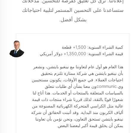
إعلاناتنا. نرى كل تعليق كفرصة للتحسين. مدخلاتك
ستساعدنا على التحسين المستمر لتلبية احتياجاتك
بشكل أفضل.
كمية الشراء السنوية: 1,500+ قطعة
قيمة الشراء السنوية: 1,350,000+ دولار أمريكي
هذا العام هو أول عام لتعاوننا مع نينغبو بايتشن، ونشعر
بأن نينغبو بايتشن هي شركة ممتازة تلتزم بتحقيق
احتياجات العملاء. في جميع الأوقات، يكونون مستجيبين
وي.communicون معنا بشأن أي طلبات تتعلق
بالسياسات المتعلقة بالمنتجات أو الخدمات. هذا أتاح لنا
شعورًا قويًا بالثقة، لذلك قررنا شراء منتجات ذات قيمة
عالية مثل الكراسي المتحركة الكهربائية المصنوعة من
ألياف الكربون منذ البداية. وقد أثبتت الحقائق أن شركة
نينغبو بايتشن تستحق التعاون، ونحن نؤمن بأن تعاوننا
يمكن أن يخلق قيمة أكبر لبعضنا البعض.