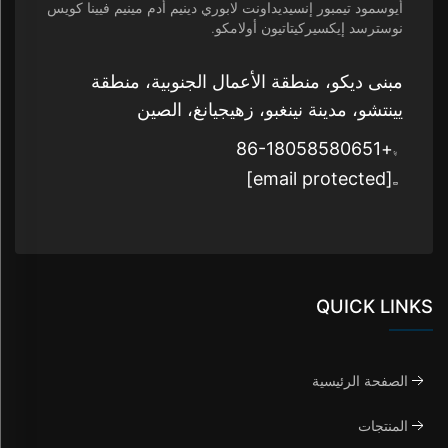
أيوسمود تيمبور إنسيديداونت لابوري دينيم أدم مينيم فيينا كويس
نوسترسد إيكسيركيتاتيون أولامكو.
مبنى ديكو، منطقة الأعمال الجنوبية، منطقة
يينتشو، مدينة نينغبو، زهيجيانغ، الصين
+86-18058580651
[email protected]
QUICK LINKS
الصفحة الرئيسية
المنتجات