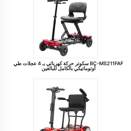
BC-MS211FAF سكوتر حركة كهربائي بـ 4 عجلات طي
أوتوماتيكي بالكامل للبالغين