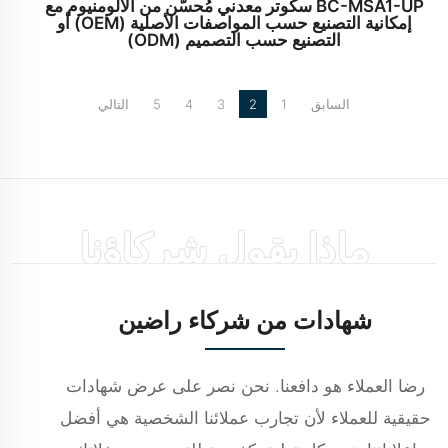
BC-MSA1-UP سكوتر معدني مُحسَّن من الألومنيوم مع
إمكانية التصنيع حسب المواصفات الأصلية (OEM) أو
التصنيع حسب التصميم (ODM)
السابق
1
2
3
4
5
التالي
ماذا يقول شركاؤنا
شهادات من شركاء راضين
رضا العملاء هو دافعنا. نحن نصر على عرض شهادات
حقيقية للعملاء لأن تجارب عملائنا الشخصية هي أفضل