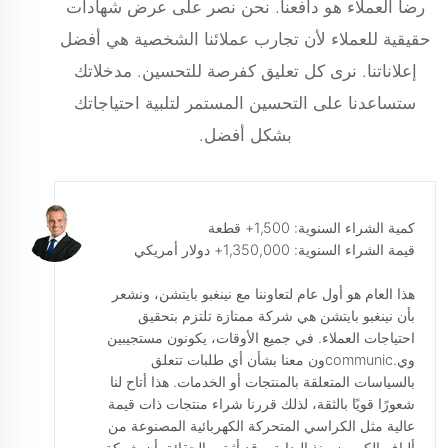
رضا العملاء هو دافعنا. نحن نصر على عرض شهادات
حقيقية للعملاء لأن تجارب عملائنا الشخصية هي أفضل
إعلاناتنا. نرى كل تعليق كفرصة للتحسين. مدخلاتك
ستساعدنا على التحسين المستمر لتلبية احتياجاتك
بشكل أفضل.
كمية الشراء السنوية: 1,500+ قطعة
قيمة الشراء السنوية: 1,350,000+ دولار أمريكي
هذا العام هو أول عام لتعاوننا مع نينغبو بايتشن، ونشعر
بأن نينغبو بايتشن هي شركة ممتازة تلتزم بتحقيق
احتياجات العملاء. في جميع الأوقات، يكونون مستجيبين
وي.communicون معنا بشأن أي طلبات تتعلق
بالسياسات المتعلقة بالمنتجات أو الخدمات. هذا أتاح لنا
شعورًا قويًا بالثقة، لذلك قررنا شراء منتجات ذات قيمة
عالية مثل الكراسي المتحركة الكهربائية المصنوعة من
ألياف الكربون منذ البداية. وقد أثبتت الحقائق أن شركة