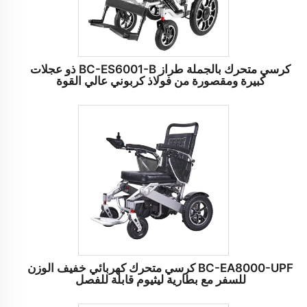
كرسي متحرك بالجملة طراز BC-ES6001-B ذو عجلات
كبيرة ومقصورة من فولاذ كربوني عالي القوة
BC-EA8000-UPF كرسي متحرك كهربائي خفيف الوزن
للسفر مع بطارية ليثيوم قابلة للفصل