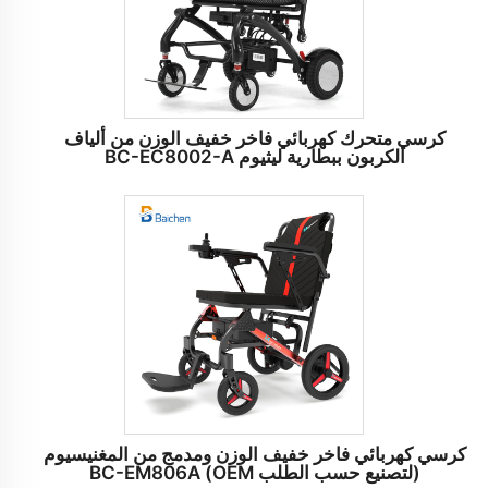
كرسي متحرك كهربائي فاخر خفيف الوزن من ألياف
الكربون ببطارية ليثيوم BC-EC8002-A
كرسي كهربائي فاخر خفيف الوزن ومدمج من المغنيسيوم
(لتصنيع حسب الطلب OEM) BC-EM806A