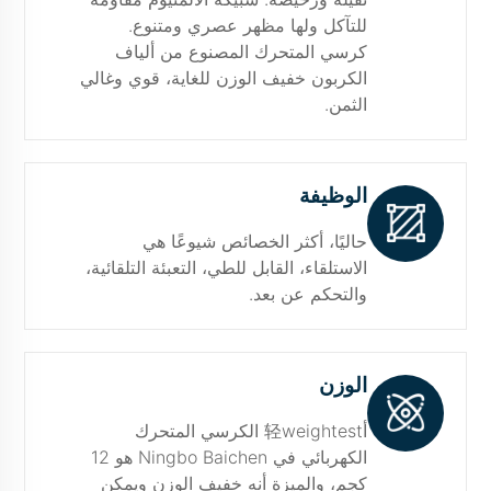
للتآكل ولها مظهر عصري ومتنوع.
كرسي المتحرك المصنوع من ألياف
الكربون خفيف الوزن للغاية، قوي وغالي
الثمن.
الوظيفة
حاليًا، أكثر الخصائص شيوعًا هي
الاستلقاء، القابل للطي، التعبئة التلقائية،
والتحكم عن بعد.
الوزن
أ轻weightest الكرسي المتحرك
الكهربائي في Ningbo Baichen هو 12
كجم، والميزة أنه خفيف الوزن ويمكن