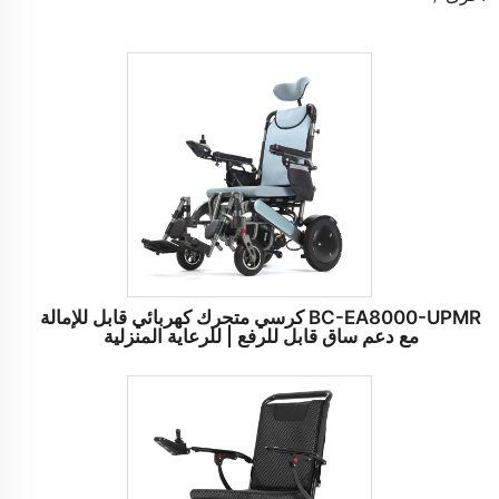
BC-EA8000-UPMR كرسي متحرك كهربائي قابل للإمالة
مع دعم ساق قابل للرفع | للرعاية المنزلية