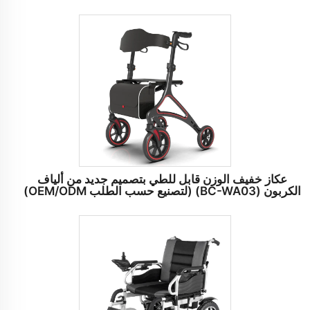
عكاز خفيف الوزن قابل للطي بتصميم جديد من ألياف
الكربون (BC-WA03) (لتصنيع حسب الطلب OEM/ODM)