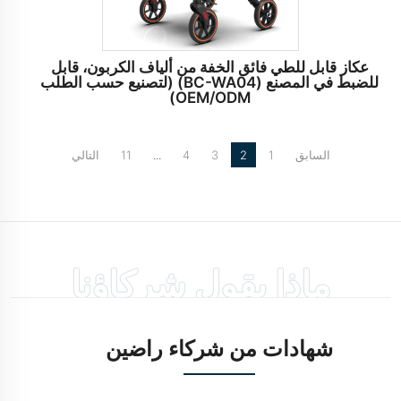
عكاز قابل للطي فائق الخفة من ألياف الكربون، قابل
للضبط في المصنع (BC-WA04) (لتصنيع حسب الطلب
OEM/ODM)
السابق
1
2
3
4
...
11
التالي
ماذا يقول شركاؤنا
شهادات من شركاء راضين