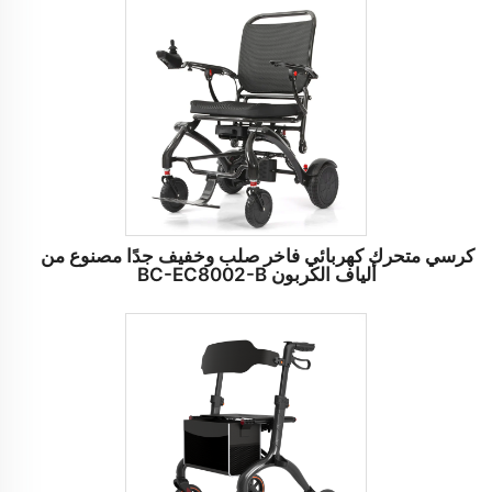
كرسي متحرك كهربائي فاخر صلب وخفيف جدًا مصنوع من
ألياف الكربون BC-EC8002-B