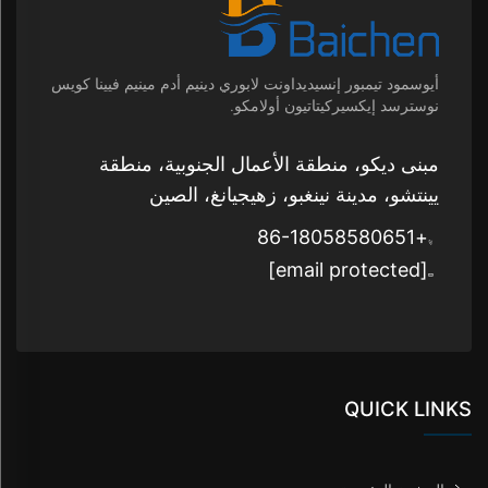
أيوسمود تيمبور إنسيديداونت لابوري دينيم أدم مينيم فيينا كويس
نوسترسد إيكسيركيتاتيون أولامكو.
مبنى ديكو، منطقة الأعمال الجنوبية، منطقة
يينتشو، مدينة نينغبو، زهيجيانغ، الصين
+86-18058580651
[email protected]
QUICK LINKS