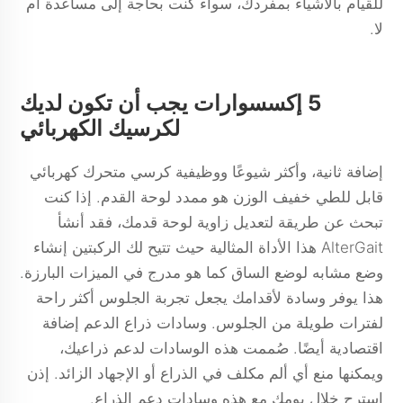
للقيام بالأشياء بمفردك، سواء كنت بحاجة إلى مساعدة أم
لا.
5 إكسسوارات يجب أن تكون لديك
لكرسيك الكهربائي
إضافة ثانية، وأكثر شيوعًا ووظيفية
كرسي متحرك كهربائي
قابل للطي خفيف الوزن
هو ممدد لوحة القدم. إذا كنت
تبحث عن طريقة لتعديل زاوية لوحة قدمك، فقد أنشأ
AlterGait هذا الأداة المثالية حيث تتيح لك الركبتين إنشاء
وضع مشابه لوضع الساق كما هو مدرج في الميزات البارزة.
هذا يوفر وسادة لأقدامك يجعل تجربة الجلوس أكثر راحة
لفترات طويلة من الجلوس. وسادات ذراع الدعم إضافة
اقتصادية أيضًا. صُممت هذه الوسادات لدعم ذراعيك،
ويمكنها منع أي ألم مكلف في الذراع أو الإجهاد الزائد. إذن
استرح خلال يومك مع هذه وسادات دعم الذراع.