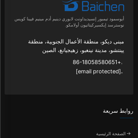
أيوسمود تيمبور إنسيديداونت لابوري دينيم أدم مينيم فيينا كويس
نوسترسد إيكسيركيتاتيون أولامكو.
مبنى ديكو، منطقة الأعمال الجنوبية، منطقة
يينتشو، مدينة نينغبو، زهيجيانغ، الصين
+86-18058580651
[email protected]
روابط سريعة
الصفحة الرئيسية