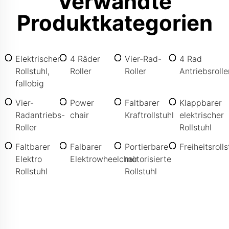
Verwandte
Produktkategorien
Elektrischer
4 Räder
Vier-Rad-
4 Rad
Rollstuhl,
Roller
Roller
Antriebsrolle
fallobig
Vier-
Power
Faltbarer
Klappbarer
Radantriebs-
chair
Kraftrollstuhl
elektrischer
Roller
Rollstuhl
Faltbarer
Falbarer
Portierbare
Freiheitsrolls
Elektro
Elektrowheelchair
motorisierte
Rollstuhl
Rollstuhl