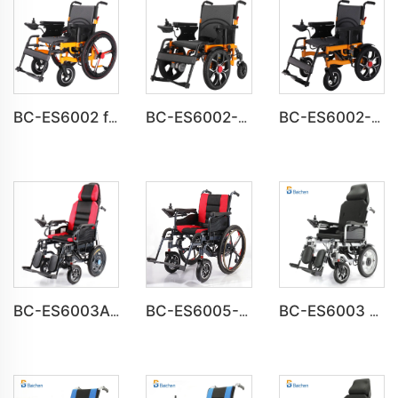
BC-ES6002 faltbarer, tragbarer Stahl-Elektro-Rollstuhl
BC-ES6002-A CE-zugelassener elektrischer Rollstuhl für Behinderte
BC-ES6002-B Rollstuhl faltbarer elektrischer automatischer Rollstuhl
BC-ES6003A Faltbarer motorisierter Rollstuhl mit Tragfähigkeit von 150 kg
BC-ES6005-A Big Wheels Leichtgewichts elektrischer Rollstuhl faltbar
BC-ES6003 Hochlehne Neigbar Im Handumdrehen Zu sammenklappbarer Rollstuhl