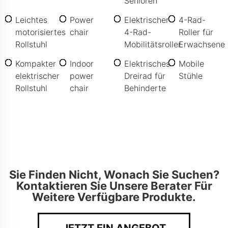
Senioren
Leichtes
Power
Elektrischer
4-Rad-
motorisiertes
chair
4-Rad-
Roller für
Rollstuhl
Mobilitätsroller
Erwachsene
Kompakter
Indoor
Elektrisches
Mobile
elektrischer
power
Dreirad für
Stühle
Rollstuhl
chair
Behinderte
Sie Finden Nicht, Wonach Sie Suchen?
Kontaktieren Sie Unsere Berater Für
Weitere Verfügbare Produkte.
JETZT EIN ANGEBOT