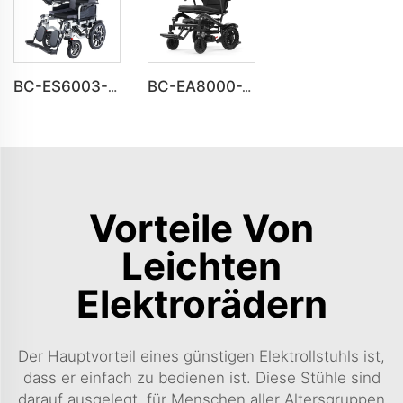
BC-ES6003-B elektrischer Rollstuhl mit Liegefunktion und Beinstütze | Robuster Stahlrahmen für den täglichen Gebrauch
BC-EA8000-XW Tragbarer elektrischer Rollstuhl für Senioren
Vorteile Von
Leichten
Elektrorädern
Der Hauptvorteil eines günstigen Elektrollstuhls ist,
dass er einfach zu bedienen ist. Diese Stühle sind
darauf ausgelegt, für Menschen aller Altersgruppen