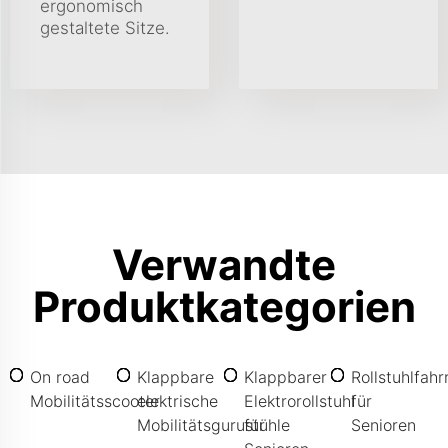
ergonomisch
gestaltete Sitze.
Verwandte
Produktkategorien
On road
Klappbare
Klappbarer
Rollstuhlfahr
Mobilitätsscooter
elektrische
Elektrorollstuhl
für
Mobilitätsgurustühle
für
Senioren