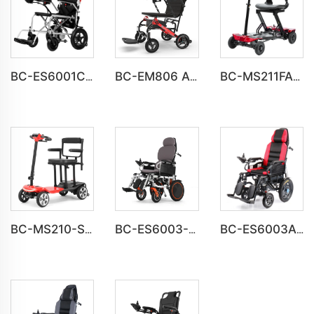
BC-ES6001C Günstiger Preis Faltbarer Portabler Elektrischer Rollstuhl
BC-EM806 All-Terrain-Magnesium-Rollstuhl | Korrosionsbeständiger Rahmen für Outdoor-Abenteuer
BC-MS211FAF Vollautomatischer Klappbarer Elektrischer 4-Rad-Mobilitätsscooter für Erwachsene
BC-MS210-S Verbesserter vierrädriger Roller – Großhandel
BC-ES6003-UP industrietauglicher elektrischer Rollstuhl | Langlebige Stahlkonstruktion für langfristigen Einsatz
BC-ES6003A Faltbarer motorisierter Rollstuhl mit Tragfähigkeit von 150 kg