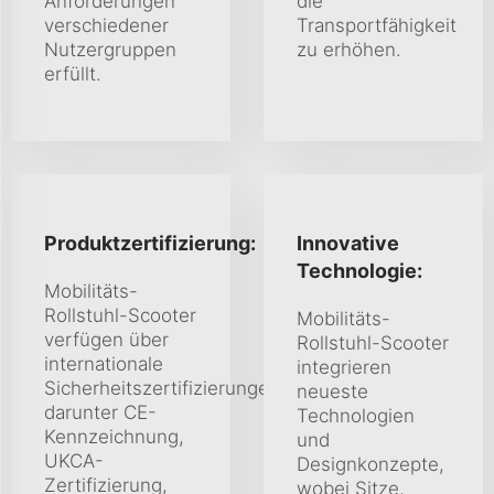
Anforderungen
die
verschiedener
Transportfähigkeit
Nutzergruppen
zu erhöhen.
erfüllt.
Produktzertifizierung:
Innovative
Technologie:
Mobilitäts-
Rollstuhl-Scooter
Mobilitäts-
verfügen über
Rollstuhl-Scooter
internationale
integrieren
Sicherheitszertifizierungen,
neueste
darunter CE-
Technologien
Kennzeichnung,
und
UKCA-
Designkonzepte,
Zertifizierung,
wobei Sitze,