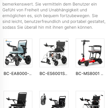
bemerkenswert. Sie vermitteln dem Benutzer ein
Gefühl von Freiheit und Unabhängigkeit und
ermöglichen es, sich bequem fortzubewegen. Sie
sind leicht, benutzerfreundlich und portabel gestaltet,
sodass Sie überall hin mit ihnen gehen können.
BC-EA8000-UP Neuester faltbarer elektrischer Modell-Rollstuhl für Menschen mit Behinderung
BC-ES6001S Anpassbarer Smart Modern Neuer Elektrowheelchair
BC-MS8001 UL-geprüfter, leichter, faltbarer Reise-Elektromobil