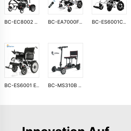
BC-EC8002 Luxus Leichtgewicht Lithium-Batterie Kohlenstofffaserelektrowheelchair
BC-EA7000F 600 W starke Motoren, leichter motorisierter Rollstuhl
BC-ES6001C Günstiger Preis Faltbarer Portabler Elektrischer Rollstuhl
BC-ES6001 Elektrische Rollstühle fallobar portabel Reise-Rollstuhl
BC-MS310B Neues Design Premium 4-Rad-Ultra-Leicht-Mobilitätsscooter für Senioren