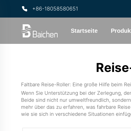
+86-18058580651
Startseite
Produk
Reise
Faltbare Reise-Roller: Eine große Hilfe beim Re
Wenn Sie Unterstützung bei der Zerlegung, dem
Beide sind nicht nur umweltfreundlich, sondern
mehr über das zu erfahren, was fahrbare Reise-
wie sie sich in verschiedene Situationen einfüg