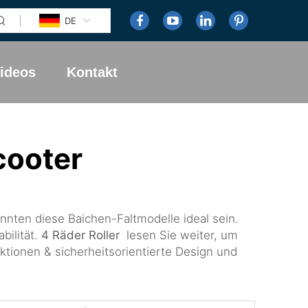
DE
ideos
Kontakt
cooter
nten diese Baichen-Faltmodelle ideal sein.
bilität.
4 Räder Roller
lesen Sie weiter, um
ktionen & sicherheitsorientierte Design und