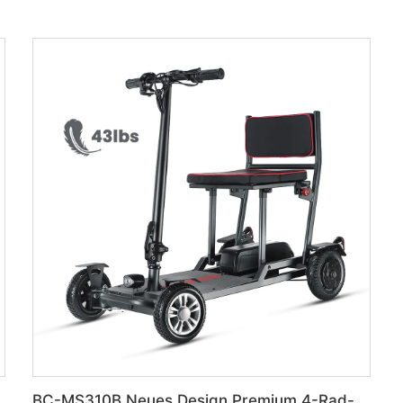
bar portabel Reise-Rollstuhl
BC-MS310B Neues Design Premium 4-Rad-Ultra-Leicht-Mobilitätsscooter für Senioren