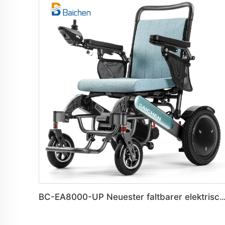
BC-EA8000-UP Neuester faltbarer elektrischer Modell-Rollstuhl für Menschen mit Beh