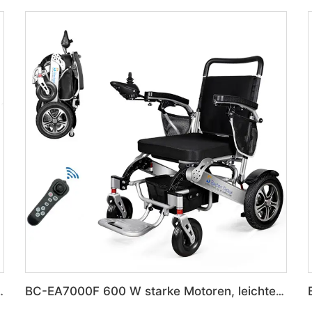
 Kohlenstofffaserelektrowheelchair
BC-EA7000F 600 W starke Motoren, leichter motorisierter Rollstuhl