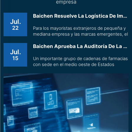
empresa
Baichen Resuelve La Logística De Importación Po...
Jul.
22
Para los mayoristas extranjeros de pequeña y
mediana empresa y las marcas emergentes, el
principal obstáculo en la adquisición de lotes
pequeños no suele ser el producto en sí, sino
Baichen Aprueba La Auditoría De La Cadena Estad...
Jul.
el coste logístico prohibitivamente elevado.
Mediante servicios flexibles de envío
15
Un importante grupo de cadenas de farmacias
consolidado y despacho aduanero...
con sede en el medio oeste de Estados
Unidos planeó introducir sillas de ruedas
eléctricas en sus tiendas. El equipo de
compras impuso criterios de auditoría
rigurosos que abarcaban la gestión de la
producción en planta, los sistemas de control
de calidad y la responsabilidad social...