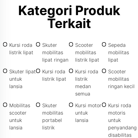
Kategori Produk
Terkait
Kursi roda
Skuter
Scooter
Sepeda
listrik lipat
mobilitas
mobilitas
mobilitas
lipat ringan
listrik lipat
lipat
Skuter lipat
Kursi roda
Kursi roda
Scooter
untuk
listrik lipat
listrik
mobilitas
lansia
medan
ringan kecil
semua
Mobilitas
Skuter
Kursi motor
Kursi roda
scooter
mobilitas
untuk
motoris
untuk
portabel
lansia
untuk
lansia
listrik
penyandang
disabilitas