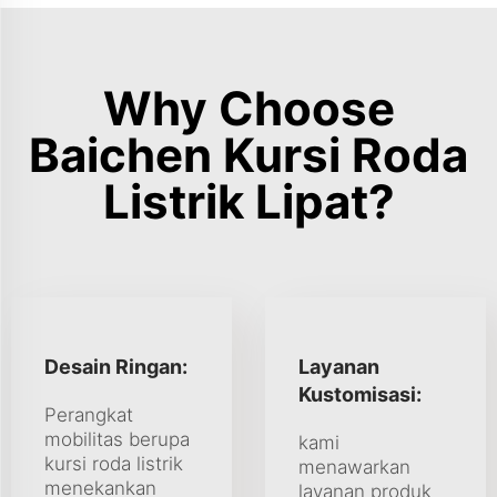
Why Choose
Baichen Kursi Roda
Listrik Lipat?
Desain Ringan:
Layanan
Kustomisasi:
Perangkat
mobilitas berupa
kami
kursi roda listrik
menawarkan
menekankan
layanan produk