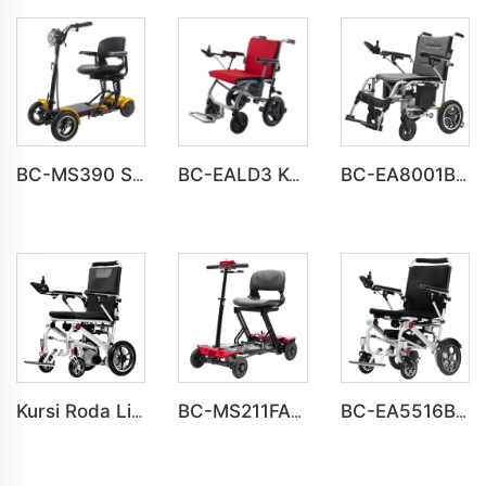
BC-MS390 Skuter Lipat Segala Medan 4 Roda untuk Penyandang Disabilitas dan Lansia
BC-EALD3 Kursi Roda Listrik Lipat Ter ringan dari Bahan Alumunium untuk Perjalanan
BC-EA8001B Kursi Roda Listrik Berbahan Alumunium untuk Penyandang Disabilitas
Kursi Roda Listrik Lipat Ringan BC-EA5516C Untuk Dewasa
BC-MS211FAF Penuh Otomatis Lipat Listrik 4 Roda Mobilitas Scooter untuk Dewasa
BC-EA5516B Kursi Roda Listrik Ringan dengan Kontrol Jarak Jauh untuk Penyandang Disabilitas