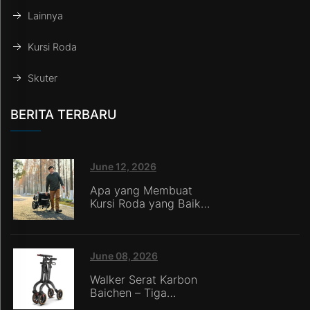
Lainnya
Kursi Roda
Skuter
BERITA TERBARU
June 12, 2026
Apa yang Membuat
Kursi Roda yang Baik
Menurut Perawat di
Panti Jompo?
June 08, 2026
Walker Serat Karbon
Baichen – Tiga
Keunggulan Inti: