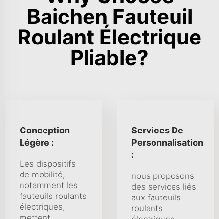
Baichen Fauteuil
Roulant Électrique
Pliable?
Conception
Services De
Légère :
Personnalisation
:
Les dispositifs
de mobilité,
nous proposons
notamment les
des services liés
fauteuils roulants
aux fauteuils
électriques,
roulants
mettent
électriques