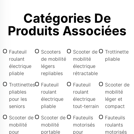
Catégories De
Produits Associées
Fauteuil
Scooters
Scooter de
Trottinette
roulant
de mobilité
mobilité
pliable
électrique
légers
électrique
pliable
repliables
rétractable
Trottinettes
Fauteuil
Fauteuil
Scooter de
pliables
roulant
roulant
mobilité
pour les
électrique
électrique
léger et
seniors
pliable
tout-terrain
compact
Scooter de
Scooter de
Fauteuils
Fauteuils
mobilité
mobilité
motorisés
roulants
pour
portable
pour
motorisés