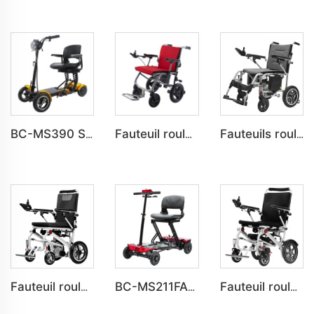
BC-MS390 Scooter pliant tout terrain à 4 roues pour personnes handicapées, adapté aux seniors
Fauteuil roulant électrique ultra léger pliable en aluminium BC-EALD3 pour voyager
Fauteuils roulants électriques en aluminium BC-EA8001B pour personnes handicapées
Fauteuil roulant électrique léger pliable portable BC-EA5516C pour adultes
BC-MS211FAF Trottinette électrique automatique pliante complète à 4 roues pour adultes
Fauteuil roulant électrique léger à commande à distance BC-EA5516B pour personnes handicapées