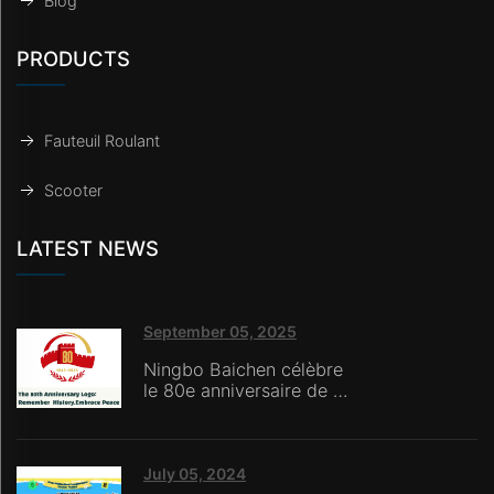
Blog
PRODUCTS
Fauteuil Roulant
Scooter
LATEST NEWS
September 05, 2025
Ningbo Baichen célèbre
le 80e anniversaire de la
victoire de la Guerre de
Résistance contre
l'agression japonaise :
Honorer l'histoire avec
July 05, 2024