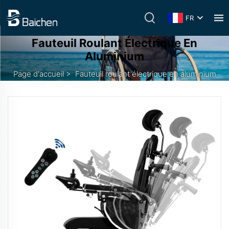
FR
Fauteuil Roulant Électrique En
Aluminium
Page d'accueil
>
Fauteuil roulant électrique en aluminium