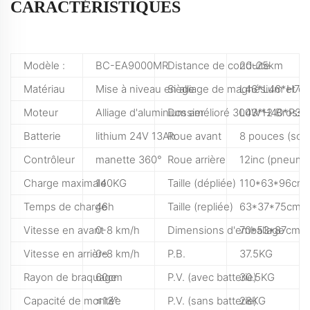
CARACTÉRISTIQUES
Modèle :
BC-EA9000MR
Distance de conduite
20-25km
Matériau
Mise à niveau en alliage de magnésium et d
Siège
L46*L46*H7c
Moteur
Alliage d'aluminium amélioré 300W*2 Brosse
Dossier
L43*H40*P3c
Batterie
lithium 24V 13Ah
Roue avant
8 pouces (soli
Contrôleur
manette 360°
Roue arrière
12inc (pneuma
Charge maximale
140KG
Taille (dépliée)
110*63*96cm
Temps de charge
46h
Taille (repliée)
63*37*75cm
Vitesse en avant
0-8 km/h
Dimensions d'emballage
70*53*87cm
Vitesse en arrière
0-8 km/h
P.B.
37.5KG
Rayon de braquage
60cm
P.V. (avec batterie)
30.5KG
Capacité de montée
≤13°
P.V. (sans batterie)
28KG