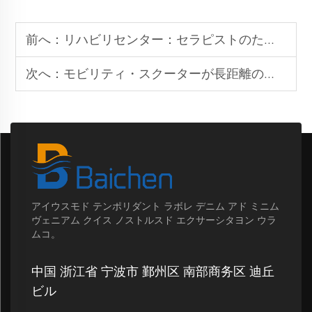
前へ：
リハビリセンター：セラピストのためのモジュラーホイールチェアカスタマイズ
次へ：
モビリティ・スクーターが長距離の日常的な移動をどのように支援するか
アイウスモド テンポリダント ラボレ デニム アド ミニム
ヴェニアム クイス ノストルスド エクサーシタヨン ウラ
ムコ。
中国 浙江省 宁波市 鄞州区 南部商务区 迪丘
ビル