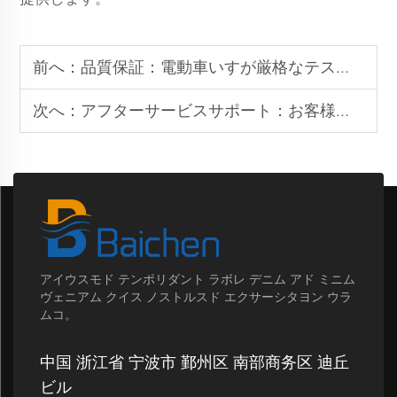
前へ：
品質保証：電動車いすが厳格なテストと認証を通過した方法
次へ：
アフターサービスサポート：お客様の満足と忠誠を確保するため
アイウスモド テンポリダント ラボレ デニム アド ミニム
ヴェニアム クイス ノストルスド エクサーシタヨン ウラ
ムコ。
中国 浙江省 宁波市 鄞州区 南部商务区 迪丘
ビル