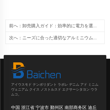
前へ：
卸売購入ガイド：効率的に電力を選択し注文する方法
次へ：
ニーズに合った適切なアルミニウム電動車いすの選び方
アイウスモド テンポリダント ラボレ デニム アド ミニム
ヴェニアム クイス ノストルスド エクサーシタヨン ウラ
ムコ。
中国 浙江省 宁波市 鄞州区 南部商务区 迪丘