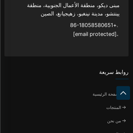
مبنى ديكو، منطقة الأعمال الجنوبية، منطقة
يينتشو، مدينة نينغبو، زهيجيانغ، الصين
+86-18058580651
[email protected]
روابط سريعة
الصفحة الرئيسية
المنتجات
من نحن