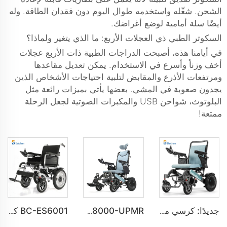
الشحن. شغّله واستخدمه طوال اليوم دون فقدان الطاقة. وله
أيضًا سلة أمامية لوضع أغراضك.
السكوتر الطبي ذي العجلات الأربع: ما الذي يتغير ولماذا؟
في أيامنا هذه، أصبحت الدراجات الطبية ذات الأربع عجلات
أخف وزناً وأسرع في الاستخدام. يمكن تعديل مقاعدها
ومرتفعات الأذرع والمقابض لتلبية احتياجات الأشخاص الذين
يجدون صعوبة في المشي. بعضها يأتي بميزات رائعة مثل
البلوتوث، شواحن USB والمكبرات الصوتية لجعل الرحلة
ممتعة!
جديدًا: كرسي متحرك كهربائي عصري قابل للطي للمعاقين BC-EA8000-UP
BC-EA8000-UPMR كرسي متحرك كهربائي قابل للإمالة مع دعم ساق قابل للرفع | للرعاية المنزلية
BC-ES6001 كراسي متحركة كهربائية قابلة للطي وسهلة الحمل كرسي متحرك للسفر