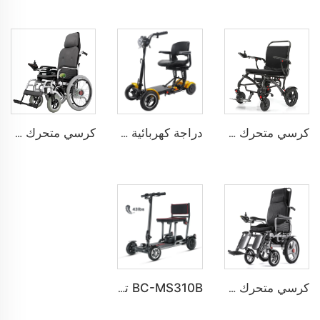
كرسي متحرك كهربائي من ألياف الكربون للجميع التerrains BC-EC8002-HD
دراجة كهربائية يدوية قابلة للطي BC-MS390 لجميع التerrains ذات أربع عجلات لذوي الإعاقة لكبار السن
كرسي متحرك كهربائي من الصلب قابل للإ reclining | ظهر عالٍ لدعم الجسم بالكامل BC-ES6005-B
كرسي متحرك كهربائي قابل للطي ينحني على جميع التضاريس BC-ES6003A-LW
BC-MS310B تصميم جديد متميز سكوتر حركة فائق الخفة بـ 4 عجلات لكبار السن