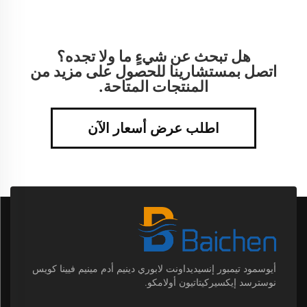
هل تبحث عن شيءٍ ما ولا تجده؟
اتصل بمستشارينا للحصول على مزيد من
المنتجات المتاحة.
اطلب عرض أسعار الآن
أيوسمود تيمبور إنسيديداونت لابوري دينيم أدم مينيم فيينا كويس
نوسترسد إيكسيركيتاتيون أولامكو.