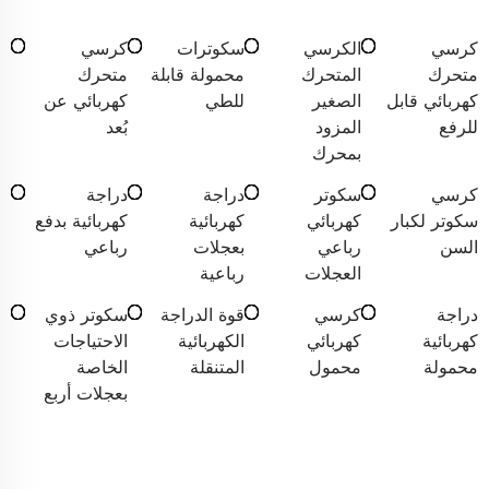
كرسي
الكرسي
سكوترات
كرسي
متحرك
المتحرك
محمولة قابلة
متحرك
كهربائي قابل
الصغير
للطي
كهربائي عن
للرفع
المزود
بُعد
بمحرك
كرسي
سكوتر
دراجة
دراجة
سكوتر لكبار
كهربائي
كهربائية
كهربائية بدفع
السن
رباعي
بعجلات
رباعي
العجلات
رباعية
دراجة
كرسي
قوة الدراجة
سكوتر ذوي
كهربائية
كهربائي
الكهربائية
الاحتياجات
محمولة
محمول
المتنقلة
الخاصة
بعجلات أربع