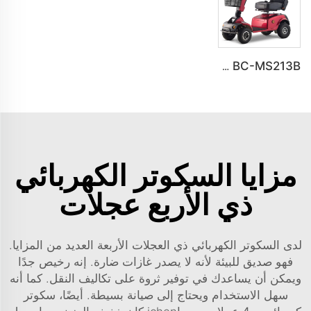
BC-MS213B سكوتر حركة كهربائي ثقيل البناء ومدى بعيد لجميع التضاريس
مزايا السكوتر الكهربائي
ذي الأربع عجلات
لدى السكوتر الكهربائي ذي العجلات الأربعة العديد من المزايا.
فهو صديق للبيئة لأنه لا يصدر غازات ضارة. إنه رخيص جدًا
ويمكن أن يساعدك في توفير ثروة على تكاليف النقل. كما أنه
سهل الاستخدام ويحتاج إلى صيانة بسيطة. أيضًا،
سكوتر