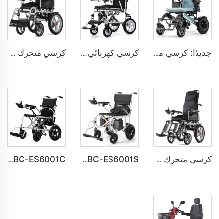
جديدًا: كرسي متحرك كهربائي عصري قابل للطي للمعاقين BC-EA8000-UP
كرسي كهربائي خفيف الوزن قابل للطي BC-EALD4 لذوي الاحتياجات الخاصة
كرسي متحرك كهربائي اقتصادي تلقائي BC-ES6001A-LW للكبار
كرسي متحرك كهربائي قابل للطي ينحني على جميع التضاريس BC-ES6003A-LW
BC-ES6001S تخصيص كرسي متحرك كهربائي عصري ذكي حديث
BC-ES6001C سعر رخيص كرسي متحرك كهربائي قابل للطي وسهل الحمل