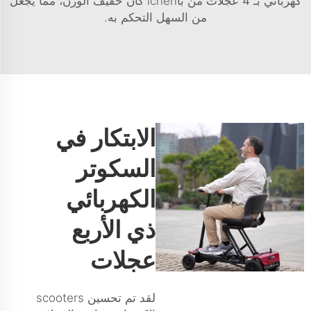
كهربائي بـ 4 عجلات
من باichen كان خفيف الوزن، مما يجعل
من السهل التحكم به.
الابتكار في
السكوتر
الكهربائي
ذي الأربع
عجلات
لقد تم تحسين scooters