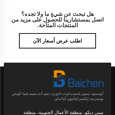
هل تبحث عن شيءٍ ما ولا تجده؟
اتصل بمستشارينا للحصول على مزيد من
المنتجات المتاحة.
اطلب عرض أسعار الآن
أيوسمود تيمبور إنسيديداونت لابوري دينيم أدم مينيم فيينا كويس
نوسترسد إيكسيركيتاتيون أولامكو.
مبنى ديكو، منطقة الأعمال الجنوبية، منطقة