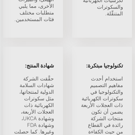
لكرسيّات الكهربائية
الأخرى، مما يلبي
والسكوترات
متطلبات مختلف
المتنقِّلة.
فئات المستخدمين.
تكنولوجيا مبتكرة:
شهادة المنتج:
استخدام أحدث
حقَّقت الشركة
مفاهيم التصميم
شهادات السلامة
والتكنولوجيا في
الدولية لمنتجاتها،
سكوترات الكهربائية
مثل سكوترات
ذات العجلات الأربعة
الكهربائية ذات
يضمن أن تكون
العجلات الأربعة،
منتجات الشركة
وشهادة UKCA،
رائدة في القطاع
وشهادة FDA
من حيث الكفاءة
وغيرها. كما حصلت