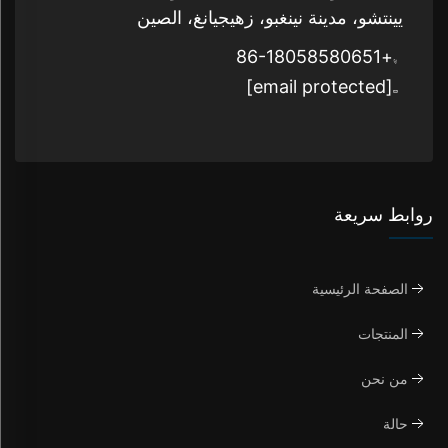
يينتشو، مدينة نينغبو، زهيجيانغ، الصين
+86-18058580651
[email protected]
روابط سريعة
الصفحة الرئيسية
المنتجات
من نحن
حالة