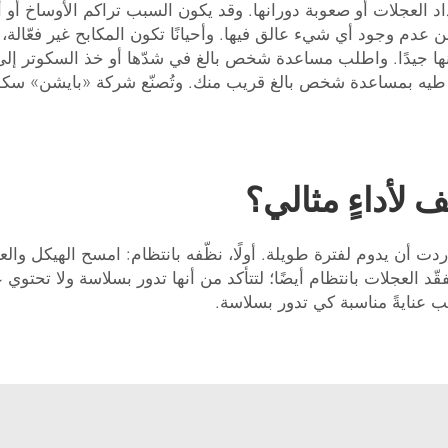
 العجلات أو صعوبة دورانها. وقد يكون السبب تراكم الأوساخ أو أ
عدم وجود أي شيء عالق فيها. وأحيانًا تكون المكابح غير فعّالة، م
ا جيدًا. واطلب مساعدة شخص بالغ في شدّها أو خذ السكوتر إلى م
طيه بمساعدة شخص بالغ قريب منك. وتُصنّع شركة «بايشن» سكوتر
لأداءٍ مثالي؟
 أردت أن يدوم لفترة طويلة. أولًا، نظّفه بانتظام: امسح الهيكل وا
العجلات بانتظام أيضًا؛ لتتأكد من أنها تدور بسلاسة ولا تحتوي
لب عنايةً مناسبة كي تدور بسلاسة.