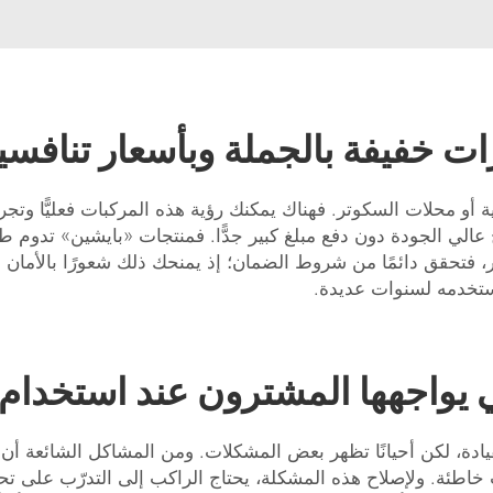
ت خفيفة بالجملة وبأسعار تنافسي
أو محلات السكوتر. فهناك يمكنك رؤية هذه المركبات فعليًّا وتجربة قي
الي الجودة دون دفع مبلغ كبير جدًّا. فمنتجات «بايشين» تدوم طويلًا 
ر، فتحقق دائمًا من شروط الضمان؛ إذ يمنحك ذلك شعورًا بالأما
ستخدمه لسنوات عديدة.
ي يواجهها المشترون عند استخدام
دة، لكن أحيانًا تظهر بعض المشكلات. ومن المشاكل الشائعة أن ال
 خاطئة. ولإصلاح هذه المشكلة، يحتاج الراكب إلى التدرّب على تحقي