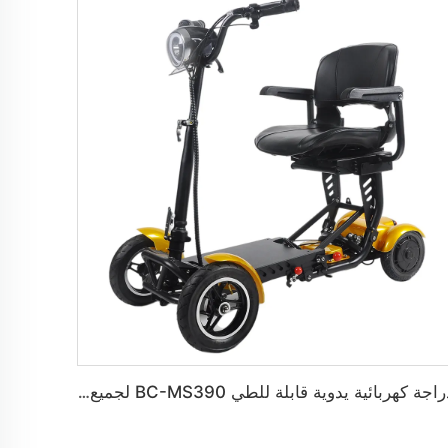
دراجة كهربائية يدوية قابلة للطي BC-MS390 لجميع التerrains ذات أربع عجلات لذوي الإعاقة لكبار السن