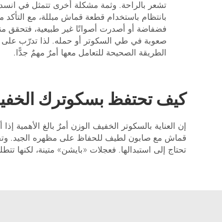
تشعر بالراحة. وثمة مشكلة أخرى تتمثل في انسداد
بانتظام باستخدام قطعة قماش مبللة، مع التأكد من 
فضفاضة أو أصدرت أصواتًا غير طبيعية، فتحقق منه
صعوبة في طي السكوتر أو حمله. لذا تدرّب على 
الطريقة الصحيحة للتعامل معها أمرٌ مهمٌ جدًّا.
كيف تحتفظ بسكوترك الخفيف 
إن العناية بالسكوتر الخفيف الوزن أمرٌ بالغ الأهمية إذا
قماش مع صابون لطيف للحفاظ على مظهره الجيد. وتفقّد 
تحتاج إلى استبدالها. فعجلات «بايشن» متينة، لكنها تتط