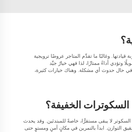
ة؟
ادتها. وغالبًا ما تقدِّم المتاجر عروضًا ترويجية
وتؤدي أداءً ممتازًا، لذا فهي خيارٌ جيِّد
ن في حال حدوث أي مشكلة. وهناك خيارات كثيرة،
 السكوترات الخفيفة؟
سكوتر لا يبقى مستقرًّا، خاصةً للمبتدئين. وقد يحدث
ق التوازن. ابدأ بالتمرين في مكانٍ آمنٍ ومستوٍ حتى