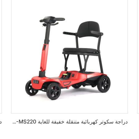
دراجة سكوتر كهربائية متنقلة خفيفة للغاية BC-MS220 قابلة للطي للتخزين المضغوط