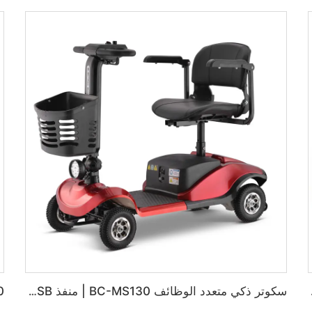
 الاستخدام
سكوتر ذكي متعدد الوظائف BC-MS130 | منفذ USB مدمج، أضواء LED وسلة تخزين