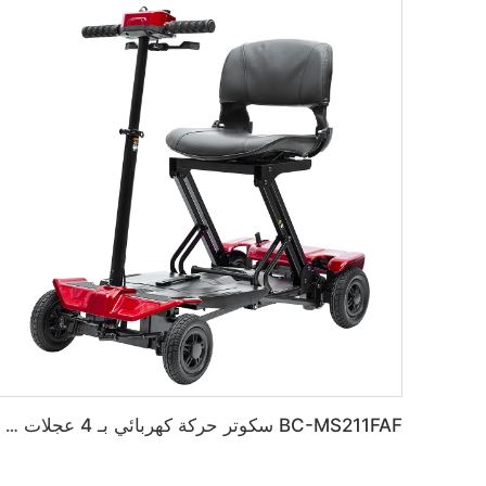
BC-MS211FAF سكوتر حركة كهربائي بـ 4 عجلات طي أوتوماتيكي بالكامل للبالغين