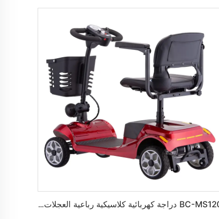
BC-MS120 دراجة كهربائية كلاسيكية رباعية العجلات للطرق الوعنة لكبار السن