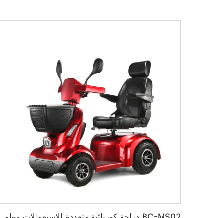
BC-MS02 دراجة كهربائية متعددة الاستعمالات وطويلة المدى وقوية 