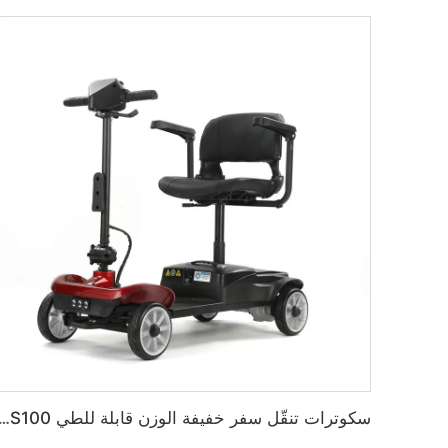
سكوترات تنقّل سفر خفيفة الوزن قابلة للطي BC-MS100 شائعة