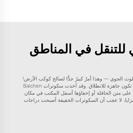
ي للتنقل في المناطق
وث الجوي — وهذا أمرٌ كبيرٌ جدًّا لصالح كوكب الأرض!
علاوةً على ذلك، فإن تكلفة تشغيلها أقل. فلا حاجة للبنزين أو رسوم وقوف السيارات. فقط اشحنها إذا كانت كهربائية، ثم تكون جاهزة للانطلاق. وقد أخذت سكوترات Baichen
ها على متن الحافلة أو إخفاؤها أسفل المكتب في مكان
المزايا، لا عجب أن السكوترات الخفيفة أصبحت
دراجات