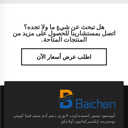
هل تبحث عن شيءٍ ما ولا تجده؟
اتصل بمستشارينا للحصول على مزيد من
المنتجات المتاحة.
اطلب عرض أسعار الآن
أيوسمود تيمبور إنسيديداونت لابوري دينيم أدم مينيم فيينا كويس
نوسترسد إيكسيركيتاتيون أولامكو.