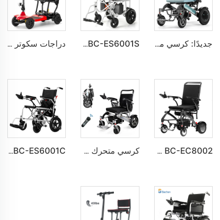
جديدًا: كرسي متحرك كهربائي عصري قابل للطي للمعاقين BC-EA8000-UP
BC-ES6001S تخصيص كرسي متحرك كهربائي عصري ذكي حديث
دراجات سكوتر كهربائية للتنقل القابلة للطي خفيفة الوزن معتمدة من UL BC-MS8001
BC-EC8002 كرسي متحرك كهربائي فاخر خفيف الوزن يعمل بالبطارية الليثيوم ومصنوع من ألياف الكربون
كرسي متحرك كهربائي خفيف الوزن بمحركات قوية 600 واط BC-EA7000F
BC-ES6001C سعر رخيص كرسي متحرك كهربائي قابل للطي وسهل الحمل