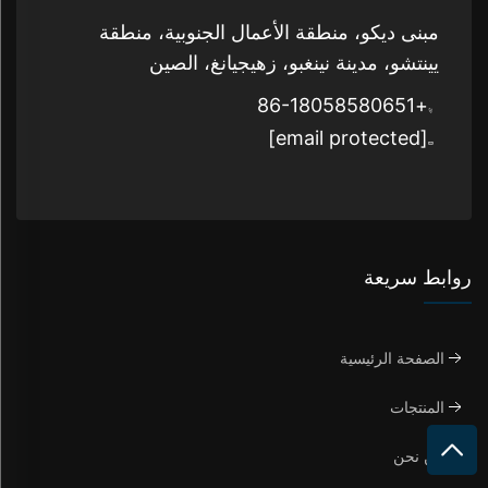
مبنى ديكو، منطقة الأعمال الجنوبية، منطقة
يينتشو، مدينة نينغبو، زهيجيانغ، الصين
+86-18058580651
[email protected]
روابط سريعة
الصفحة الرئيسية
المنتجات
من نحن