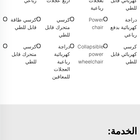
كهربائي قابل
بعجلات
أربع عجلات
رباعي
للطي
رباعية
دراجة
Power
كرسي
كرسي طاقة
كهربائية بدفع
chair
متحرك قابل
قابل للطي
رباعي
للطي
كرسي
Collapsible
دراجة
كرسي
كهربائي قابل
power
كهربائية
متحرك قابل
للطي
wheelchair
رباعية
للطي
العجلات
للمعاقين
الخدمة: