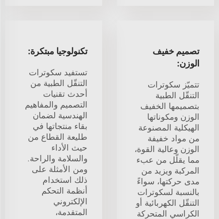
تصميم خفيف
تكنولوجيا مبتكرة:
الوزن:
تستفيد سكوترات
التنقّل الطبية من
تتميّز سكوترات
أحدث تقنيات
التنقّل الطبية
التصميم والمفاهيم
بتصميمها الخفيف
الهندسية لضمان
الوزن ومكوناتها
بقاء منتجاتها في
الهيكلية المصنوعة
طليعة القطاع من
من مواد خفيفة
حيث الأداء
الوزن وعالية القوة،
والسلامة والراحة.
مما يقلّل من عبء
ومن الأمثلة على
المركبة ويزيد من
ذلك استخدام
مدى حركتها، سواءً
أنظمة التحكم
بالنسبة لسكوترات
الإلكتروني
التنقّل الكهربائية أو
المتقدمة،
الكراسي المتحركة