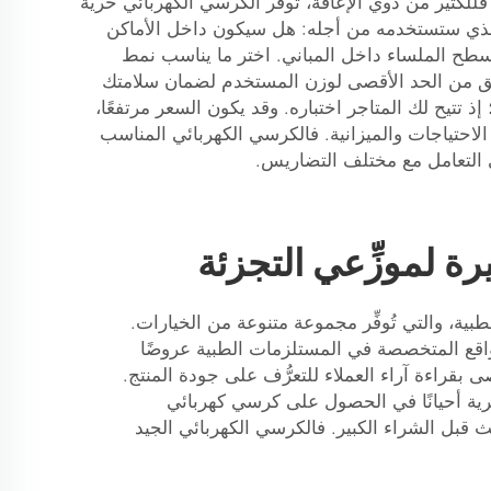
كثير من ذوي الإعاقة، توفر الكرسي الكهربائي حرية
رض الذي ستستخدمه من أجله: هل سيكون داخل الأماكن
سطح الملساء داخل المباني. اختر ما يناسب نمط
لتحقق من الحد الأقصى لوزن المستخدم لضمان سلامتك
 تتيح لك المتاجر اختباره. وقد يكون السعر مرتفعًا،
احتياجات والميزانية. فالكرسي الكهربائي المناسب
ي التعامل مع مختلف التضاريس.
 لموزِّعي التجزئة
، والتي تُوفِّر مجموعة متنوعة من الخيارات.
المواقع المتخصصة في المستلزمات الطبية عروضًا
لمزايا بسهولة، كما يُوصى بقراءة آراء العملاء للتعرُّف على جودة المنتج.
رية أحيانًا في الحصول على كرسي كهربائي
 قبل الشراء الكبير. فالكرسي الكهربائي الجيد