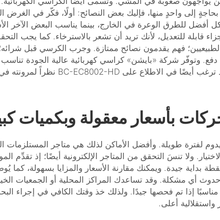
اجهون صعوبة في المشي. وتُسمى أيضًا الكراسي الكهربائية. فلل
بحاجةٍ إلى واحدٍ منها، فإليك بعض النصائح: أولًا، فكّر في الغ
 أفضل للطرق الوعرة في الخارج، بينما يناسب البعض الآخر الأ
أجزاء قابلة للتعديل، لأنك تريد أن تشعر بالاسترخاء. كما يجب ا
الطبيعيين؛ فهم يقدمون نصائح ممتازة. وجرب الكرسي قبل شرائه؛ إذ
ع. وتوفّر شركة «بايشن» كراسي كهربائية عالية الجودة تناسب ال
 ترغب أيضًا في الاطلاع على
BC-EC8002-HD
نظراً لمرونته ف
ات بأسعار معقولة وبكميات كبيرة
 لفترة طويلة. وأفضل الأماكن لذلك هي متاجر المستلزمات الطبية
تيار. ولا تنسَ التحقق من المتاجر الإلكترونية أيضًا؛ إذ تقدِّم 
رًا جملية جذَّابة. ويُعَدُّ موقع «بايتشن» (Baichen) نقطة بداية جيدة. ويمكنك مقارنة الأسعار وا
دوث أي مشكلة. وقد تساعدك المراكز المحلية أو الجمعيات الخي
اسبًا إذا تم فحصها جيدًا. ولذلك خذ وقتك الكافي في إجراء البحث
واستقلالية أعلى.