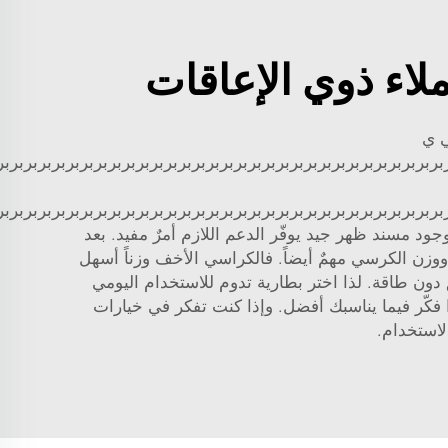
لاء ذوي الإعاقات
ي ي
brbبربربربربربربربربربربربربربربربربربربربربربربربربربربربربربربربرب
brbبربربربربربربربربربربربربربربربربربربربربربربربربربربربربربربربرب
ود مسند ظهر جيد يوفّر الدعم اللازم أمرٌ مفيد. بعد
 ووزن الكرسي مهمٌ أيضاً. فالكراسي الأخف وزناً أسهل
لق دون طاقة. لذا اختر بطارية تدوم للاستخدام اليومي
فكّر فيما يناسبك أفضل. وإذا كنت تفكر في خيارات
لاستخدام.