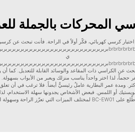
ي المحركات بالجملة للعم
اختيار كرسي كهربائي، فكّر أولاً في الراحة. فأنت تبحث عن كرس
rbrbrbrbrbrbrbrbrbrbrbrbrbrbrbrbrbrbrbrbrbrbrbrbrbrbrbr
ي
rbrbrbrbrbrbrbrbrbrbrbrbrbrbrbrbrbrbrbrbrbrbrbrbrbrbrbr
ث عن الكراسي ذات المقاعد والوسائد القابلة للتعديل. كما أن وج
ر حجماً، لذا اختر واحداً يناسب منزلك ويعبر من الأبواب بسهولة.
أكثر. ومدة عمر البطارية عاملٌ رئيسيٌّ أيضاً. فلا ترغب في أن تع
جويستيك أو اللمس. فبعض الأشخاص يجدونها سهلة الاستخدام، لذا 
طّلع على
BC-EW01
لمختلف الميزات التي تعزّز الراحة وسهولة ا