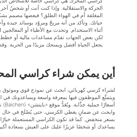
كراسي المحرك هي كراسي خاصة للأشخاص الذين يو
الحركة والاستقلالية. وإذا كنت أنت أو شخصٌ آخر 
المغلقة أم في الهواء الطلق؟ فبعضها مصمم بشكل
حياتك. وتأكد من أنه مريحٌ ومزوّد بوسائد جيدة و
أثناء الاستخدام. وتحدث مع الأطباء أو المعالجين 
لكن بعض الجهات تقدّم مساعدات مالية أو خطط دف
يجعل الحياة أفضل ويمنحك مزيدًا من الحرية. وقد
أين يمكن شراء كراسي المحرك
لشراء كرسي كهربائي، ابحث عن نموذج قوي وموثوق يدوم
ويتمتَّع الموظفون فيها بمعرفة واسعة ويساعدونك في الاخ
أسعا
وابحث عن ضمانٍ يغطي الكرسي، حتى يُصْلَحَ في حال ح
بسعر منخفض. كما قد تكون الكراسي المستعملة خيارًا من
يساعدك أو شخصًا عزيزًا عليك على العيش بسعادة أكبر 