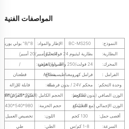
المواصفات الفنية
النموذج:
BC-MS250
الإطار والمواد:
8"/8" بولي يوريثان
البطارية:
بطارية ليثيوم 24 فولت 12 أمبير/20 أمبير
التعليق:
/
المحرك:
24 فولت/250 واط بدون فرش
المرايا الخلفية:
/
الفرامل：
فرامل كهرومغناطيسية ABS
مفتاح:
قطعتان
وحدة التحكم:
محكم 24V / بدون فرشاة
سلة:
قابلة للإزالة
19 كجم
الوزن الصافي (بدون بطارية):
920*525*860 مم
الحجم الكامل (الطول*العرض*الارتف
29.6 كغ
الوزن الإجمالي (مع التعبية):
حجم الحزمة:
980*540*430 مم
أقصى حمل:
130 كجم
اللون:
تخصيص العميل
السرعة:
1-8 كم/س
الطي:
طي