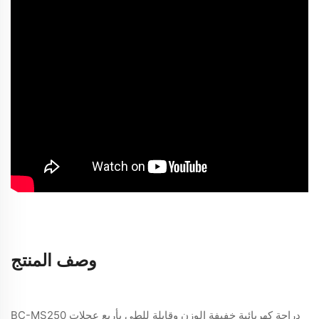
وصف المنتج
دراجة كهربائية خفيفة الوزن وقابلة للطي بأربع عجلات BC-MS250