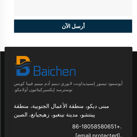
أرسل الآن
أيوسمود تيمبور إنسيديداونت لابوري دينيم أدم مينيم فيينا كويس
نوسترسد إيكسيركيتاتيون أولامكو.
مبنى ديكو، منطقة الأعمال الجنوبية، منطقة
يينتشو، مدينة نينغبو، زهيجيانغ، الصين
+86-18058580651
[email protected]