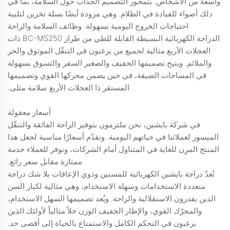
واسعة من الأشخاص. يتمحور التصميم الجذاب حول السلامة، بما في
ذلك أضواء للقيادة في الظلام. وهي مزودة أيضًا بسلة تخزين لتلبية
احتياجات الخروج اليومية بسهولة. وظائف السلامة والراحة
الدراجة الكهربائية البسيطة القابلة للطي من طراز BC-MS250 ذات
العجلات الأربع مثالية لجميع من يرغبون في التنقّل الموثوق والحر
والملائم. ويتيح تصميمها الخفيف والصغير السفر والتسوق بسهولة
في المساحات الضيقة، في حين يضمن محركها القوي وتصميمها
المستقر ذا العجلات الأربع سلامة مثلى.
أسعار معقولة
في شركة بايشين، نحن ملتزمون بتوفير الراحة الفائقة والتنقّل
الميسور لعملائنا في حياتهم اليومية. ونقدّم أسعارًا مناسبة لجعل هذا
المنتج المرِن للغاية في المتناول أمام الشركات، ونوفر للعملاء خدمة
ممتازة مقابل سعر رائع.
تُعدّ دراجة بايشين الكهربائية للمسنين وذوي الإعاقات بلا شك دراجة
متعددة الاستخدامات وسهلة الاستخدام، وهي مثالية لكبار السن
الذين يقدرون الاستقلالية والراحة. ويُعد تصميمها السهل الاستخدام،
والمحرّك القوي، والإطار الخفيف الوزن حلاً مثالياً لأولئك الذين
يرغبون في التحكم الكامل والاستمتاع بالحياة إلى أقصى حد.