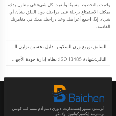
وقمت بالتخطيط مسبقًا وأبقيت كل شيء في متناول يدك،
يمكنك الاستمتاع برحلة على دراجتك دون القلق بشأن أي
شيء. إذًا، اجمع أغراضك وخذ دراجتك معك في مغامرتك
القادمة.
السابق:
توزيع وزن السكوتر: دليل تحسين توازن الحمل الأمامي/الخلفي
التالي:
شهادة ISO 13485: نظام إدارة جودة الأجهزة الطبية المُفسَّر
أيوسمود تيمبور إنسيديداونت لابوري دينيم أدم مينيم فيينا كويس
نوسترسد إيكسيركيتاتيون أولامكو.