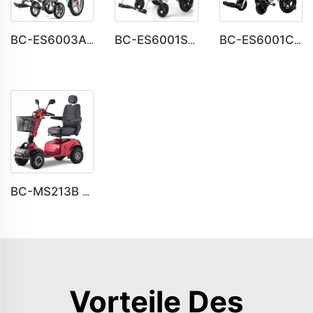
BC-ES6003A-LW Schwenkbarer Elektrorollstuhl für alle Geländetypen, faltbar
BC-ES6001S Anpassbarer Smart Modern Neuer Elektrowheelchair
BC-ES6001C Günstiger Preis Faltbarer Portabler Elektrischer Rollstuhl
BC-MS213B Schwerlast-Langstrecken All-Terrain Elektro-Mobilitätsscooter
Vorteile Des