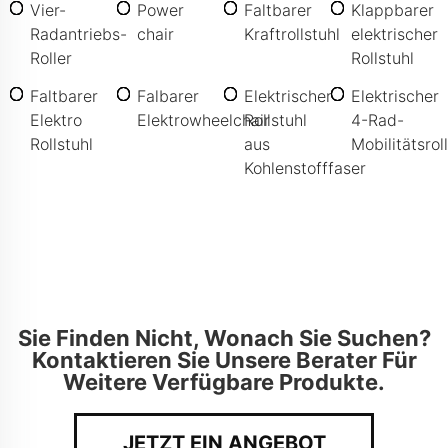
Vier-
Power
Faltbarer
Klappbarer
Radantriebs-
chair
Kraftrollstuhl
elektrischer
Roller
Rollstuhl
Faltbarer
Falbarer
Elektrischer
Elektrischer
Elektro
Elektrowheelchair
Rollstuhl
4-Rad-
Rollstuhl
aus
Mobilitätsrol
Kohlenstofffaser
Sie Finden Nicht, Wonach Sie Suchen?
Kontaktieren Sie Unsere Berater Für
Weitere Verfügbare Produkte.
JETZT EIN ANGEBOT