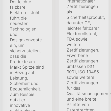
internationaler
Der leichte
Zertifizierungen
falzbare
als
Elektrorollstuhl
Sicherheitsprodukt,
führt die
darunter CE,
neuesten
leichter faltbarer
Technologien
Elektrorollstuhl,
und
FDA sowie
Designkonzepte
weitere
ein, um
Zertifizierungen.
sicherzustellen,
Erworbene
dass die
Zertifizierungen
Produkte am
umfassen ISO
Markt Spitze sind
9001, ISO 13485
in Bezug auf
sowie weitere
Leistung,
Zertifizierungen
Sicherheit und
für das
Bequemlichkeit.
Qualitätsmanagement
Zum Beispiel
und eine breite
nutzt er
Palette von
innovative
Patentrechten,
elektronische