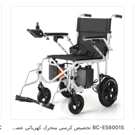
يس BC-ES6003A-LW
BC-ES6001S تخصيص كرسي متحرك كهربائي عصري ذكي حديث