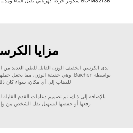
BC-MS213B سكوتر حركة كهربائي ثقيل البناء ومدى بعيد لجميع التضاريس
مزايا الكرس
لدى الكرسي الخفيف الوزن القابل للطي العديد من المز
بواسطة Baichen. وهي خفيفة الوزن، مما 
للذهاب إلى أي مكان، سواء كان ذلك 
بالإضافة إلى ذلك، تم تصميم دعامات القدم القابلة لل
رفعها أو خفضها لتسهيل نقل الشخص من وإلى 