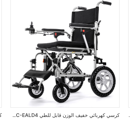
للطي للمعاقين BC-EA8000-UP
كرسي كهربائي خفيف الوزن قابل للطي BC-EALD4 لذوي الاحتياجات الخاصة