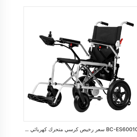
BC-ES6001C سعر رخيص كرسي متحرك كهربائي قابل للطي وسهل الحمل