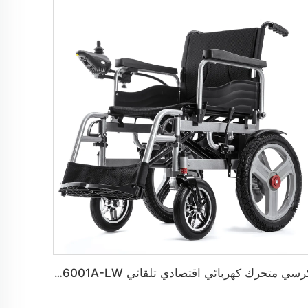
كرسي متحرك كهربائي اقتصادي تلقائي BC-ES6001A-LW للكبار