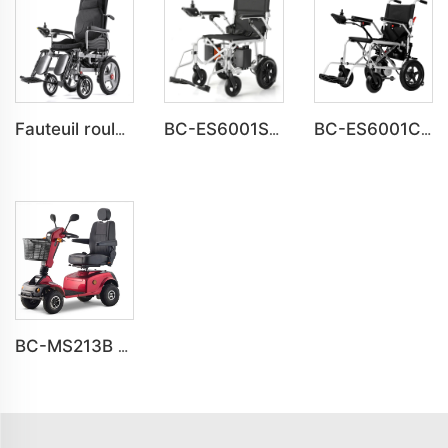
Fauteuil roulant électrique inclinable tout terrain pliable BC-ES6003A-LW
BC-ES6001S Personnaliser intelligent moderne nouveau fauteuil roulant électrique
BC-ES6001C Prix Abordable Fauteuil Roulant Électrique Portable Pliant
BC-MS213B Trottinette électrique de mobilité robuste à longue autonomie pour tout type de terrain