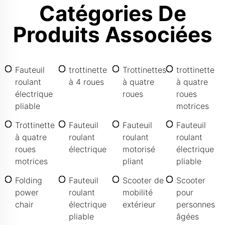
Catégories De
Produits Associées
Fauteuil
trottinette
Trottinettes
trottinette
roulant
à 4 roues
à quatre
à quatre
électrique
roues
roues
pliable
motrices
Trottinette
Fauteuil
Fauteuil
Fauteuil
à quatre
roulant
roulant
roulant
roues
électrique
motorisé
électrique
motrices
pliant
pliable
Folding
Fauteuil
Scooter de
Scooter
power
roulant
mobilité
pour
chair
électrique
extérieur
personnes
pliable
âgées