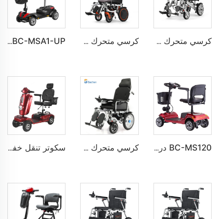
كرسي متحرك كهربائي خفيف الوزن للسفر مع مسند قدم قابل للرفع BC-EA8000-A
كرسي متحرك كهربائي بقوة صناعية BC-ES6003-UP | بنية متينة من الصلب للاستخدام الطويل
BC-MSA1-UP سكوتر معدني مُحسَّن من الألومنيوم مع إمكانية التصنيع حسب المواصفات الأصلية (OEM) أو التصنيع حسب التصميم (ODM)
BC-MS120 دراجة كهربائية كلاسيكية رباعية العجلات للطرق الوعنة لكبار السن
كرسي متحرك كهربائي طبي داخلي آلي قابل للإ reclining للأشخاص ذوي الإعاقة BC-ES6003-FAF
سكوتر تنقل خفيف الوزن BC-MS160 للبيع بالجملة