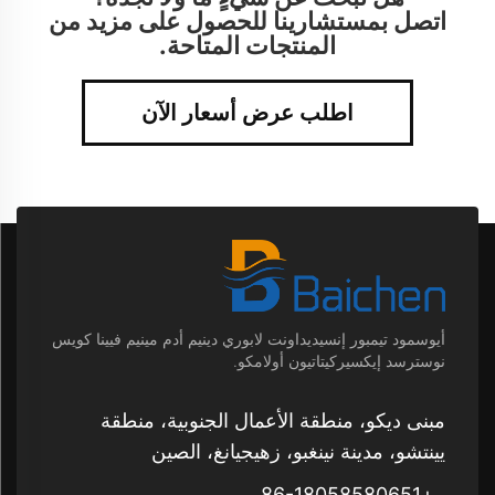
اتصل بمستشارينا للحصول على مزيد من
المنتجات المتاحة.
اطلب عرض أسعار الآن
أيوسمود تيمبور إنسيديداونت لابوري دينيم أدم مينيم فيينا كويس
نوسترسد إيكسيركيتاتيون أولامكو.
مبنى ديكو، منطقة الأعمال الجنوبية، منطقة
يينتشو، مدينة نينغبو، زهيجيانغ، الصين
+86-18058580651