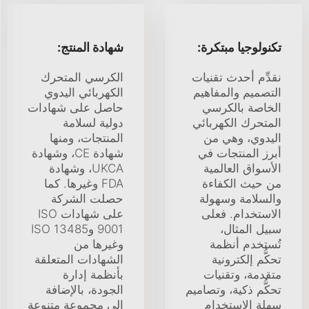
تكنولوجيا مبتكرة:
شهادة المنتج:
نقدِّم أحدث تقنيات
الكرسي المتحرك
التصميم والمفاهيم
الكهربائي اليدوي
الخاصة بالكرسي
حاصل على شهادات
المتحرك الكهربائي
دولية لسلامة
اليدوي، وهي من
المنتجات، ومنها
أبرز المنتجات في
شهادة CE، وشهادة
الأسواق العالمية
UKCA، وشهادة
من حيث الكفاءة
FDA وغيرها. كما
والسلامة وسهولة
حصلت الشركة
الاستخدام. فعلى
على شهادات ISO
سبيل المثال،
9001 وISO 13485
تُستخدم أنظمة
وغيرها من
تحكُّم إلكترونية
الشهادات المتعلقة
متقدمة، وتقنيات
بأنظمة إدارة
تحكُّم ذكية، وتصاميم
الجودة، بالإضافة
سهلة الاستخدام
إلى مجموعة متنوعة