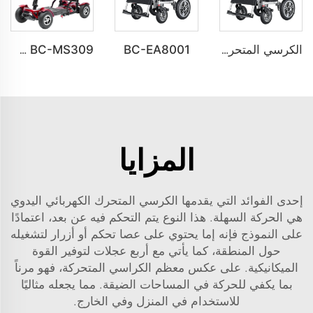
BC-EA8001
الكرسي المتحرك الكهربائي القابل للطي فائق الخفة BC-EA8001-LW للبالغين
BC-MS309 سكوتر ذكي قوي قابل للطي لكبار السن
المزايا
إحدى الفوائد التي يقدمها الكرسي المتحرك الكهربائي اليدوي
هي الحركة السهلة. هذا النوع يتم التحكم فيه عن بعد، اعتمادًا
على النموذج فإنه إما يحتوي على عصا تحكم أو أزرار لتشغيله
حول المنطقة، كما يأتي مع أربع عجلات لتوفير القوة
الميكانيكية. على عكس معظم الكراسي المتحركة، فهو مرناً
بما يكفي للحركة في المساحات الضيقة. مما يجعله مثاليًا
للاستخدام في المنزل وفي الخارج.