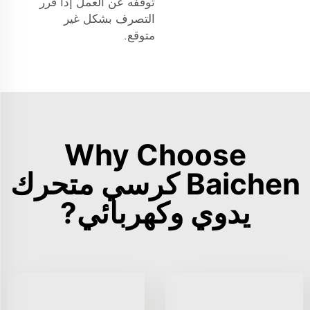
توقفه عن العمل إذا قرر
التصرف بشكل غير
متوقع.
Why Choose
Baichen كرسي متحرك
يدوي وكهربائي?