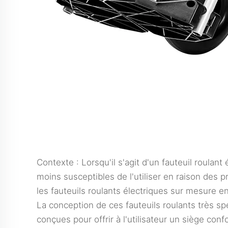
Contexte : Lorsqu'il s'agit d'un fauteuil roulant
moins susceptibles de l'utiliser en raison des 
les fauteuils roulants électriques sur mesure en
La conception de ces fauteuils roulants très spé
conçues pour offrir à l'utilisateur un siège conf