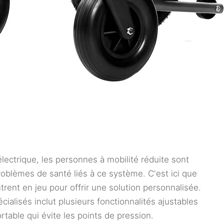
 électrique, les personnes à mobilité réduite sont
problèmes de santé liés à ce système. C'est ici que
trent en jeu pour offrir une solution personnalisée.
cialisés inclut plusieurs fonctionnalités ajustables
ortable qui évite les points de pression.