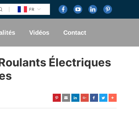
FR
alités
Vidéos
Contact
 Roulants Électriques
ues