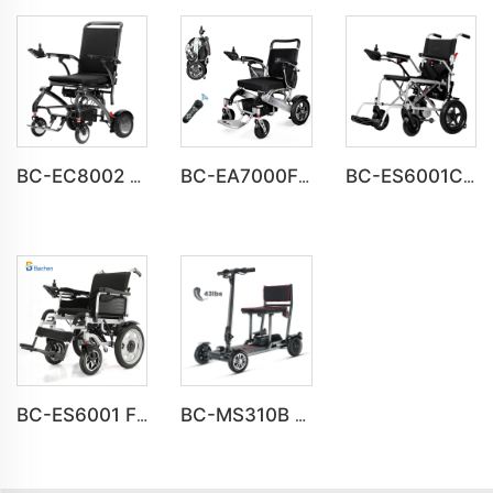
BC-EC8002 Luxe Léger Batterie Lithium Fibre de Carbone Fauteuil Roulant Électrique
BC-EA7000F Moteurs puissants de 600 W Fauteuil roulant motorisé léger
BC-ES6001C Prix Abordable Fauteuil Roulant Électrique Portable Pliant
BC-ES6001 Fauteuils roulants électriques pliants portables Fauteuil de voyage
BC-MS310B Nouveau design premium de trottinette électrique ultra-légère à 4 roues pour personnes âgées