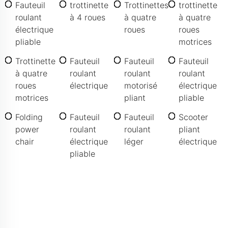
Fauteuil
trottinette
Trottinettes
trottinette
roulant
à 4 roues
à quatre
à quatre
électrique
roues
roues
pliable
motrices
Trottinette
Fauteuil
Fauteuil
Fauteuil
à quatre
roulant
roulant
roulant
roues
électrique
motorisé
électrique
motrices
pliant
pliable
Folding
Fauteuil
Fauteuil
Scooter
power
roulant
roulant
pliant
chair
électrique
léger
électrique
pliable