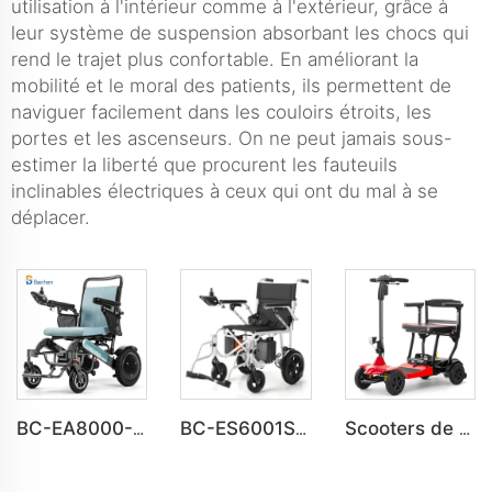
utilisation à l'intérieur comme à l'extérieur, grâce à
leur système de suspension absorbant les chocs qui
rend le trajet plus confortable. En améliorant la
mobilité et le moral des patients, ils permettent de
naviguer facilement dans les couloirs étroits, les
portes et les ascenseurs. On ne peut jamais sous-
estimer la liberté que procurent les fauteuils
inclinables électriques à ceux qui ont du mal à se
déplacer.
BC-EA8000-UP Dernier fauteuil roulant pliable électrique à la mode pour personnes handicapées
BC-ES6001S Personnaliser intelligent moderne nouveau fauteuil roulant électrique
Scooters de mobilité pliables et légers homologués UL BC-MS8001