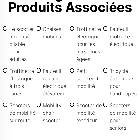
Produits Associées
Le scooter
Chaises
Trottinette
Fauteuil
motorisé
mobiles
électrique
motorisé
pliable
pour les
électrique
pour
personnes
adultes
âgées
Trottinette
Fauteuil
Petit
Tricycle
électrique
roulant
scooter de
électrique
à trois
électrique
mobilité
pour
roues
élévateur
handicapés
Scooters
Mobility
Scooter de
Scooters
de mobilité
chair
mobilité
de mobilité
sur route
scooter
extérieur
pour
seniors