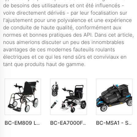
de besoins des utilisateurs et ont été influencés -
voire directement dérivés - par leur focalisation sur
l'ajustement pour une polyvalence et une expérience
de conduite de haute qualité, conformément aux
normes et bonnes pratiques des API. Dans cet article,
nous aimerions discuter un peu des innombrables
avantages de ces modernes fauteuils roulants
électriques et ce qui les rend sûrs et conviviaux en
tant que produits haut de gamme.
BC-EM809 Le fauteuil roulant électrique le plus léger en alliage de magnésium pour les voyages
BC-EA7000F Moteurs puissants de 600 W Fauteuil roulant motorisé léger
BC-MSA1 - Scooter de mobilité en aluminium durable, fourniture en vrac