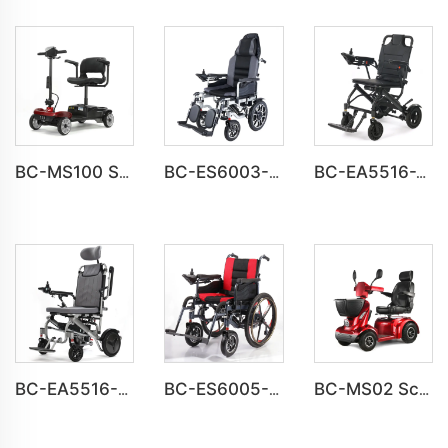
BC-MS100 Scooters de mobilité pliables populaires légers pour voyages
BC-ES6003-B Fauteuil roulant motorisé inclinable avec repose-jambes | Châssis robuste en acier pour une utilisation quotidienne
BC-EA5516-X Fauteuil roulant électrique portable pour seniors
BC-EA5516-UPMR Fauteuil roulant en aluminium avec hauteur du siège réglable et dossier de tête
BC-ES6005-A Fauteuil roulant électrique léger à grandes roues, pliable
BC-MS02 Scooter Électrique de Mobilité Tout-Terrain Lourd à Longue Autonomie