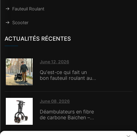
Fauteuil Roulant
Scooter
ACTUALITÉS RÉCENTES
June 12, 2026
Qu'est-ce qui fait un
bon fauteuil roulant aux
yeux des soignants en
maison de retraite ?
June 08, 2026
Déambulateurs en fibre
de carbone Baichen –
Trois avantages
fondamentaux :
technologie des