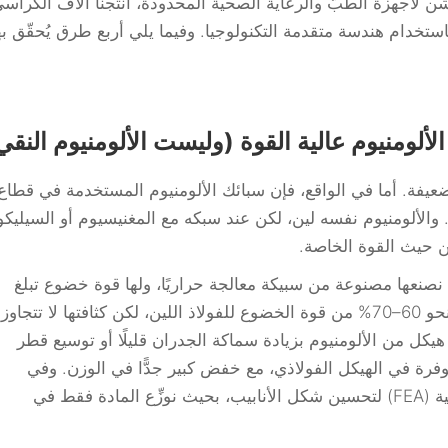
شن لأجهزة الطبّ والرعاية الصحية المحدودة، أنتجنا آلاف الكراس
استخدام هندسة متقدمة التكنولوجيا. وفيما يلي أربع طرق يُحقّق به
لألومنيوم عالية القوة (وليست الألومنيوم النقي
ضعيفة. أما في الواقع، فإن سبائك الألومنيوم المستخدمة في قطاع
ها. والألومنيوم نفسه لين، لكن عند سبكه مع المغنيسيوم أو السيليك
من حيث القوة الخاصة.
نصنعها مصنوعة من سبيكة معالجة حراريًا، ولها قوة خضوع تبلغ
حوالي 240–260 ميغاباسكال — أي ما يعادل نحو 60–70% من قوة الخضوع للفولاذ اللين، لكن كثافتها لا تتجاوز
هيكل من الألومنيوم بزيادة سماكة الجدران قليلًا أو توسيع قطر
رة في الهيكل الفولاذي، مع خفض كبير جدًّا في الوزن. وفي
مرحلة التصميم، نستخدم تحليل العناصر المنتهية (FEA) لتحسين شكل الأنابيب، بحيث نوزِّع المادة فقط في