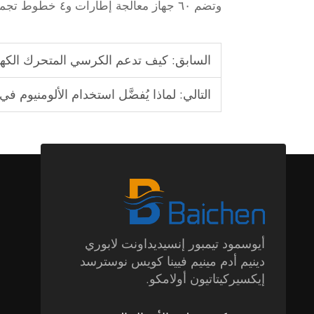
وتضم ٦٠ جهاز معالجة إطارات و٤ خطوط تجميع. اتصل بنا وجرّب قوة الألومنيوم الخفيف الوزن.
السابق:
كيف تدعم الكرسي المتحرك الكهرب
التالي:
لماذا يُفضَّل استخدام الألومنيوم في
أيوسمود تيمبور إنسيديداونت لابوري
دينيم أدم مينيم فيينا كويس نوسترسد
إيكسيركيتاتيون أولامكو.