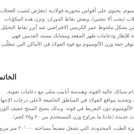
لومنيوم، يحتوي على أقواس محورية فولاذية (تتعرّض لتثبيت العجلات
قلاب (يجب ألا تنحني)، وبعض نقاط الدوران. وتزن هذه المكوّنات
ل من ١–٢ كجم، لكنها تُحسّن بشكل ملحوظ عمر الكرسي الافتراضي عند أبرز نقاط التحمّل
نبية للإطار ودعامات ظهر المقعد ومشابك مسند القدمين فهي
وفر خفة وزن الألومنيوم مع قوة الفولاذ في الأماكن التي تتطلّب
الخاتم
م سبائك عالية القوة، وهندسة أنابيب مثلى مع دعامات تقوية،
اللحام الروبوتي، ومعالجة حرارية من نوع T6، وتحديد مواقع الفولاذ في المناطق الخاضعة لأعلى درجات الإجها
لألومنيوم دون التفريط في قوته. وبذلك يصبح المنتج خفيف الوز
 (عادةً ما يتراوح وزن المستخدم بين ٢٠ و٢٥ كجم).
نُدمج هذه الطرق في شركة نينغبو بايتشن لأجهزة الطب، المحدودة، التي تشغل مصنعاً مساحته ٬٠٠٠