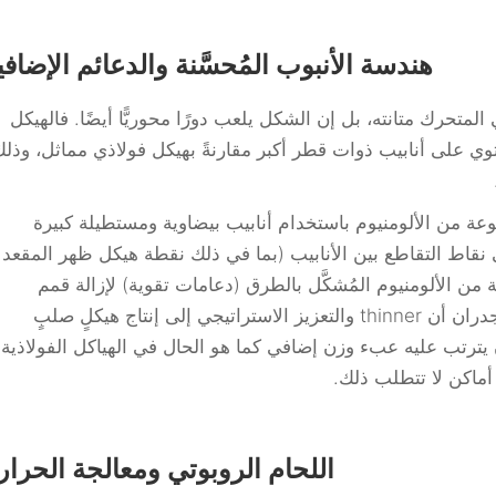
هندسة الأنبوب المُحسَّنة والدعائم الإضافي
تحرك متانته، بل إن الشكل يلعب دورًا محوريًّا أيضًا. فالهيكل
توي على أنابيب ذوات قطر أكبر مقارنةً بهيكل فولاذي مماثل، وذل
عة من الألومنيوم باستخدام أنابيب بيضاوية ومستطيلة كبيرة
قاط التقاطع بين الأنابيب (بما في ذلك نقطة هيكل ظهر المقعد
الألومنيوم المُشكَّل بالطرق (دعامات تقوية) لإزالة قمم
الإجهادات. ويؤدي الجمع بين القطر الأكبر مع جدران أن thinner والتعزيز الاستراتيجي إلى إنتاج هيكلٍ صلبٍ
ح بين ١٢٠ و١٥٠ كجم دون أن يترتب عليه عبء وزن إضافي كما هو الحال في الهياكل الفولاذية.
أماكن لا تتطلب ذلك.
اللحام الروبوتي ومعالجة الحرار