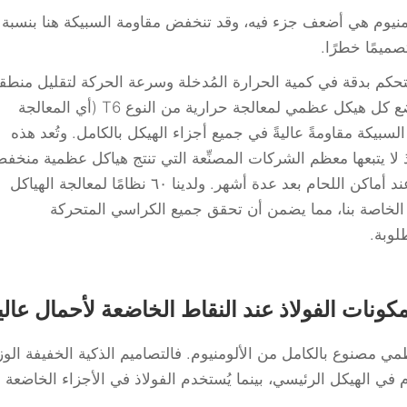
 (HAZ) في أي لحام ألومنيوم هي أضعف جزء فيه، وقد تنخفض مقاومة السبيكة هنا بنسبة
 التحكم بدقة في كمية الحرارة المُدخلة وسرعة الحركة لتقليل منطق
التأثر الحراري (HAZ). وبعد عملية اللحام، يخضع كل هيكل عظمي لمعالجة حرارية من النوع T6 (أي المعالجة
السبيكة مقاومةً عاليةً في جميع أجزاء الهيكل بالكامل. وتُعد هذه
ذ لا يتبعها معظم الشركات المصنِّعة التي تنتج هياكل عظمية منخف
الجودة، ولذلك تبدأ الهياكل العظمية بالتشقق عند أماكن اللحام بعد عدة أشهر. ولدينا ٦٠ نظامًا لمعالجة الهياكل
ة الخاصة بنا، مما يضمن أن تحقق جميع الكراسي المتحركة
لوبة.
كونات الفولاذ عند النقاط الخاضعة لأحمال عالي
مصنوع بالكامل من الألومنيوم. فالتصاميم الذكية الخفيفة الو
ي الهيكل الرئيسي، بينما يُستخدم الفولاذ في الأجزاء الخاضعة