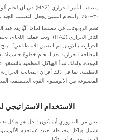
منطقة التأثير الحراري
٣٠–٤٠٪. واللحام السيئ يجعل التصميم الجيد تصميمًا خطرًا.
تضم الروبوتات في مصنعنا لحامًا آليًّا يتم فيه
الحرارية بالذوبان ثم التعتيق الاصطناعي) لمنح 
المعالجة الحرارية بعد اللحام خطوةً حاسمةً؛ إ
العظمية، بما في ذلك أفران المعالجة الحراري
المصنوعة من الألومنيوم القوة التصميمية المط
الاستخدام الاستراتيجي لم
ليس من الضروري أن يكون الحل هو هيكل عظمي 
تشمل هياكل مختلطة: حيث يُستخدم الألومنيوم ف
لأحمال محلية أو للتآكل.